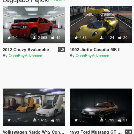
5.0
2 868
45
4.83
1 124
20
2012 Chevy Avalanche
1992 Jiotto Caspita MK II
1.0
By
QuanBoyAdvanced
By
QuanBoyAdvanced
5.0
1 612
33
3.5
1 799
31
Volkswagen Nardo W12 Concept |ADDON|VEHFUNC|
1993 Ford Mustang GT (Foxbody) [ADDON]
1.0