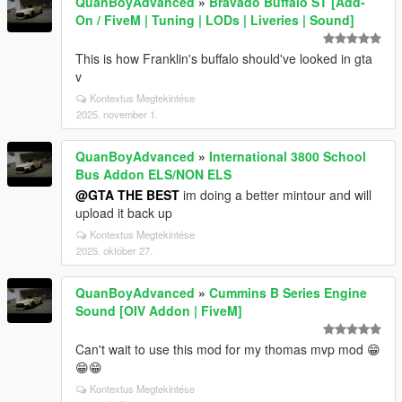
QuanBoyAdvanced
»
Bravado Buffalo ST [Add-
On / FiveM | Tuning | LODs | Liveries | Sound]
This is how Franklin's buffalo should've looked in gta
v
Kontextus Megtekintése
2025. november 1.
QuanBoyAdvanced
»
International 3800 School
Bus Addon ELS/NON ELS
@GTA THE BEST
im doing a better mintour and will
upload it back up
Kontextus Megtekintése
2025. október 27.
QuanBoyAdvanced
»
Cummins B Series Engine
Sound [OIV Addon | FiveM]
Can't wait to use this mod for my thomas mvp mod 😁
😁😁
Kontextus Megtekintése