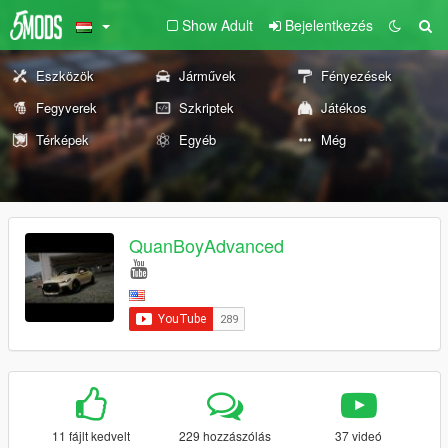
Show Adult
Bejelentkezés
Eszközök
Járművek
Fényezések
Fegyverek
Szkriptek
Játékos
Térképek
Egyéb
Még
QuanBoyAdvanced
11 fájlt kedvelt
229 hozzászólás
37 videó