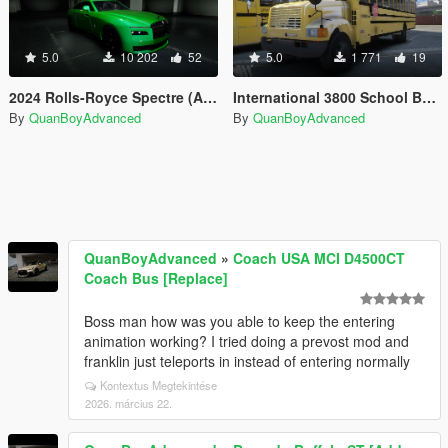
5.0
10 202
52
5.0
1 771
19
2024 Rolls-Royce Spectre (ADDON VEH FUNCS)
International 3800 School Bus Addon ELS/NON ELS
By
QuanBoyAdvanced
By
QuanBoyAdvanced
QuanBoyAdvanced
»
Coach USA MCI D4500CT
Coach Bus [Replace]
Boss man how was you able to keep the entering
animation working? I tried doing a prevost mod and
franklin just teleports in instead of entering normally
Kontextus Megtekintése
2026. március 22.