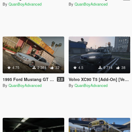
By
QuanBoyAdvanced
By
QuanBoyAdvanced
4.75
2 364
32
4.5
9 714
38
1995 Ford Mustang GT [Add-On]
Volvo XC90 T5 [Add-On] [VehFuncsV] [OEM WHEELS]
2.0
By
QuanBoyAdvanced
By
QuanBoyAdvanced