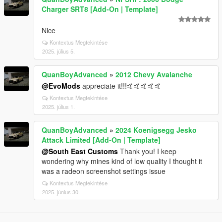
Charger SRT8 [Add-On | Template]
Nice
Kontextus Megtekintése
2025. július 5.
QuanBoyAdvanced
»
2012 Chevy Avalanche
@EvoMods
appreciate it!!!🤙🤙🤙🤙🤙
Kontextus Megtekintése
2025. július 1.
QuanBoyAdvanced
»
2024 Koenigsegg Jesko
Attack Limited [Add-On | Template]
@South East Customs
Thank you! I keep
wondering why mines kind of low quality I thought it
was a radeon screenshot settings issue
Kontextus Megtekintése
2025. június 30.