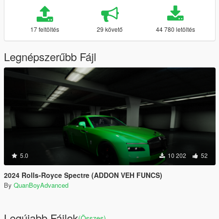
17 feltöltés
29 követő
44 780 letöltés
Legnépszerűbb Fájl
5.0
10 202
52
2024 Rolls-Royce Spectre (ADDON VEH FUNCS)
By
QuanBoyAdvanced
Legújabb Fájlok
(Összes)