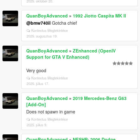
2025. október 20.
QuanBoyAdvanced
»
1992 Jiotto Caspita MK II
@bmw740il
Gotcha chief
Kontextus Megtekintése
2025. augusztus 19.
QuanBoyAdvanced
»
ZEnhanced (OpenIV
Support for GTA V Enhanced)
Very good
Kontextus Megtekintése
2025. július 17.
QuanBoyAdvanced
»
2019 Mercedes-Benz G63
[Add-On]
Does not spawn in game
Kontextus Megtekintése
2025. július 9.
QuanBoyAdvanced
»
NFSHP: 2006 Dodge