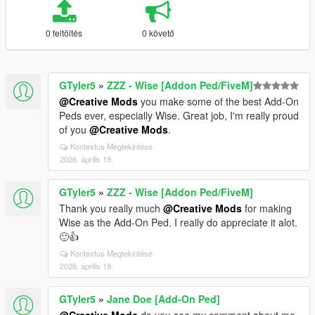
0 feltöltés
0 követő
GTyler5
»
ZZZ - Wise [Addon Ped/FiveM]
@Creative Mods
you make some of the best Add-On
Peds ever, especially Wise. Great job, I'm really proud
of you
@Creative Mods
.
Kontextus Megtekintése
2026. április 19.
GTyler5
»
ZZZ - Wise [Addon Ped/FiveM]
Thank you really much
@Creative Mods
for making
Wise as the Add-On Ped. I really do appreciate it alot.
🙂👍
Kontextus Megtekintése
2026. április 19.
GTyler5
»
Jane Doe [Add-On Ped]