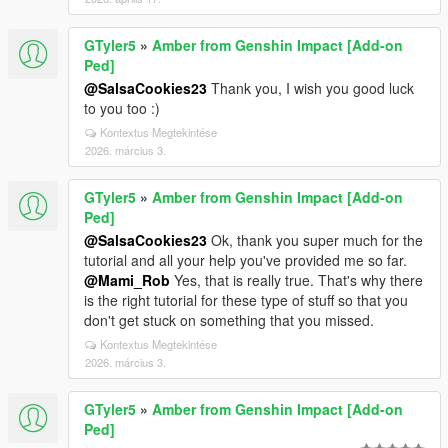
GTyler5
»
Amber from Genshin Impact [Add-on
Ped]
@SalsaCookies23
Thank you, I wish you good luck
to you too :)
Kontextus Megtekintése
2026. március 3.
GTyler5
»
Amber from Genshin Impact [Add-on
Ped]
@SalsaCookies23
Ok, thank you super much for the
tutorial and all your help you've provided me so far.
@Mami_Rob
Yes, that is really true. That's why there
is the right tutorial for these type of stuff so that you
don't get stuck on something that you missed.
Kontextus Megtekintése
2026. március 3.
GTyler5
»
Amber from Genshin Impact [Add-on
Ped]