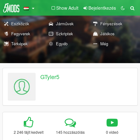
Show Adult
Bejelentkezés
Eszközök
Járművek
Fényezések
Fegyverek
Szkriptek
Játékos
Térképek
Egyéb
Még
GTyler5
2 246 fájlt kedvelt
145 hozzászólás
0 videó