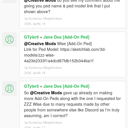
@Creative Mods
do you see my comment about me
giving you ped name & ped model link that I put
shown above?
Kontextus Megtekintése
2026. április 19.
GTyler5
»
Jane Doe [Add-On Ped]
@Creative Mods
Wise [Add-On Ped]
Link for Ped Model: https://sketchfab.com/3d-
models/zzz-wise-
4a23e2333f1a4dcd87fdb152b344ba1f
Kontextus Megtekintése
2026. április 18.
GTyler5
»
Jane Doe [Add-On Ped]
So
@Creative Mods
gave up already on making
more Add-On Peds along with the one I requested for
ZZZ Wise due to many requests made by other
people from somewhere else like Discord as I'm truly
assuming, am I correct?
Kontextus Megtekintése
2026. április 17.