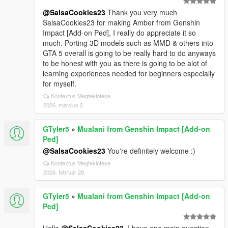
@SalsaCookies23
Thank you very much
SalsaCookies23 for making Amber from Genshin
Impact [Add-on Ped], I really do appreciate it so
much. Porting 3D models such as MMD & others into
GTA 5 overall is going to be really hard to do anyways
to be honest with you as there is going to be alot of
learning experiences needed for beginners especially
for myself.
Kontextus Megtekintése
2026. március 2.
GTyler5
»
Mualani from Genshin Impact [Add-on
Ped]
@SalsaCookies23
You're definitely welcome :)
Kontextus Megtekintése
2026. február 28.
GTyler5
»
Mualani from Genshin Impact [Add-on
Ped]