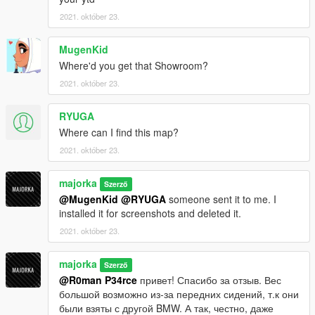
2021. október 23.
MugenKid
Where'd you get that Showroom?
2021. október 23.
RYUGA
Where can I find this map?
2021. október 23.
majorka
Szerző
@MugenKid
@RYUGA
someone sent it to me. I
installed it for screenshots and deleted it.
2021. október 23.
majorka
Szerző
@R0man P34rce
привет! Спасибо за отзыв. Вес
большой возможно из-за передних сидений, т.к они
были взяты с другой BMW. А так, честно, даже