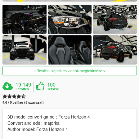
További képek és videók megtekintése
19 149
100
Letöltés
Tetszik
4.6 / 5 csillag (5 szavazat)
3D model convert game : Forza Horizon 4
Convert and edit : majorka
Author model: Forza Horizon 4