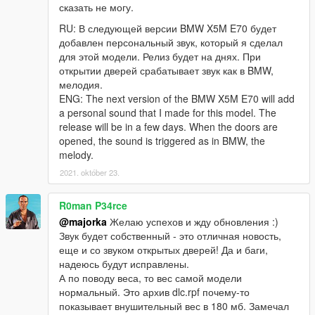
сказать не могу.
RU: В следующей версии BMW X5M E70 будет
добавлен персональный звук, который я сделал
для этой модели. Релиз будет на днях. При
открытии дверей срабатывает звук как в BMW,
мелодия.
ENG: The next version of the BMW X5M E70 will add
a personal sound that I made for this model. The
release will be in a few days. When the doors are
opened, the sound is triggered as in BMW, the
melody.
2021. október 23.
R0man P34rce
@majorka
Желаю успехов и жду обновления :)
Звук будет собственный - это отличная новость,
еще и со звуком открытых дверей! Да и баги,
надеюсь будут исправлены.
А по поводу веса, то вес самой модели
нормальный. Это архив dlc.rpf почему-то
показывает внушительный вес в 180 мб. Замечал