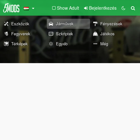
Show Adult
Bejelentkezés
Eszközök
Járművek
Fényezések
Fegyverek
Szkriptek
Játékos
Térképek
Egyéb
Még