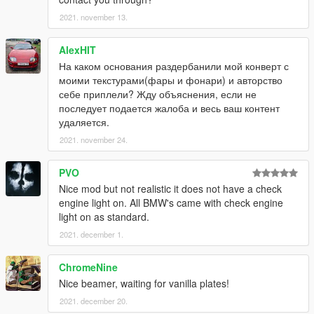
2021. november 13.
AlexHIT
На каком основания раздербанили мой конверт с
моими текстурами(фары и фонари) и авторство
себе приплели? Жду объяснения, если не
последует подается жалоба и весь ваш контент
удаляется.
2021. november 24.
PVO
Nice mod but not realistic it does not have a check
engine light on. All BMW's came with check engine
light on as standard.
2021. december 1.
ChromeNine
Nice beamer, waiting for vanilla plates!
2021. december 20.