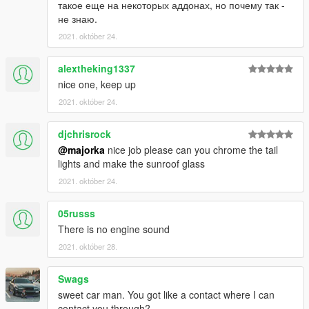
такое еще на некоторых аддонах, но почему так -
не знаю.
2021. október 24.
alextheking1337
nice one, keep up
2021. október 24.
djchrisrock
@majorka
nice job please can you chrome the tail
lights and make the sunroof glass
2021. október 24.
05russs
There is no engine sound
2021. október 28.
Swags
sweet car man. You got like a contact where I can
contact you through?