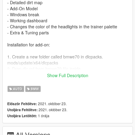
- Detailed dirt map
- Add-On Model
- Windows break
- Working dashboard
- Changes the color of the headlights in the trainer palette
- Extra & Tuning parts
Installation for add-on:
1. Create a new folder called bmwe70 in dlcpacks.
mods/update/x64/dlcpacks
2. Drop dlc.rpf from bmwe70 file inside.
3. Edit dlclist (mods>update>update.rpf>common>data>) and
Show Full Description
add this line-
dlcpacks:/bmwe70/
AUTÓ
BMW
4. Export dlclist back into game and enjoy
2021. október 23.
Először Feltöltve:
2021. október 23.
Utoljára Feltöltve:
1 órája
Utoljára Letöltött:
All Versions