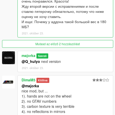
очень понравился. Красота!
Жду второй версии с исправлениями и после
ставлю пятерочку обязательно, потому что ниже
оценку не хочу ставить.
И еще: Почему у аддона такой большой вес в 180
МБ?
2021. október 23.
Mutasd az előző 2 hozzászólást
majorka
Szerző
@Q_hulyo
next version
2021. október 23.
DimaM5
Kitíltva
@majorka
nice mod, but ...
1). hands are not on the wheel
2). no GTAV numbers
3). carbon texture is very terrible
4). no reflections in mirrors