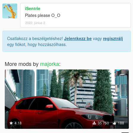
iSentrie
Plates please O_O
2022. június 2.
Csatlakozz a beszélgetéshez!
Jelentkezz be
vagy
regisztrálj
egy fiókot, hogy hozzászólhass.
More mods by
majorka
:
4.18
35 750
188