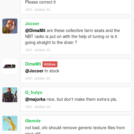
Please correct it
2021. október 23.
Jocoer
@DimaM5
are these collective farm seats and the
NBT radio is put on with the help of tuning or is it
going straight to the drain ?
2021. október 23.
DimaM5
Kitíltva
@Jocoer
In stock
2021. október 23.
Q_hulyo
@majorka
nice, but don't make them extra's pls.
2021. október 23.
iSentrie
not bad, ofc should remove generic texture files from
your ytd