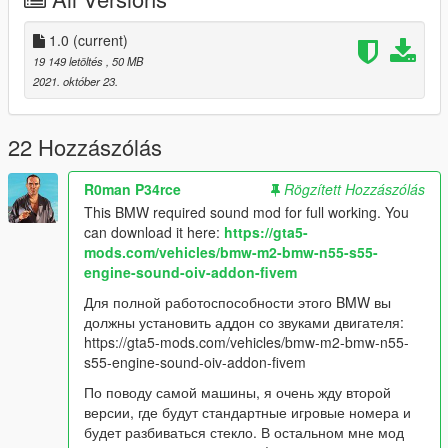
1.0
(current)
19 149 letöltés
, 50 MB
2021. október 23.
22 Hozzászólás
R0man P34rce
Rögzített Hozzászólás
This BMW required sound mod for full working. You
can download it here:
https://gta5-
mods.com/vehicles/bmw-m2-bmw-n55-s55-
engine-sound-oiv-addon-fivem
Для полной работоспособности этого BMW вы
должны установить аддон со звуками двигателя:
https://gta5-mods.com/vehicles/bmw-m2-bmw-n55-
s55-engine-sound-oiv-addon-fivem
По поводу самой машины, я очень жду второй
версии, где будут стандартные игровые номера и
будет разбиваться стекло. В остальном мне мод