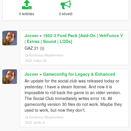
0 feltöltés
0 követő
Jocoer
»
1952-3 Ford Pack [Add-On | VehFuncs V
| Extras | Sound | LODs]
GAZ 21 )))
Kontextus Megtekintése
2023. május 30.
Jocoer
»
Gameconfig for Legacy & Enhanced
An update for the social club was released today or
yesterday. I have a steam license. And now it is
impossible to roll back the game to an older version.
The Social Club immediately writes error 16. All
gameconfig version 30 files do not work. Maybe they
used to work, but now they don't.
Kontextus Megtekintése
2023. április 8.