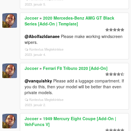
2023. január 5.
Jocoer
»
2020 Mercedes-Benz AMG GT Black
Series [Add-On | Template]
@Abolfazldanaee
Please make working windscreen
wipers.
Kontextus Megtekintése
2023. január 4.
Jocoer
»
Ferrari F8 Tributo 2020 [Add-On]
@vanquishky
Please add a luggage compartment. If
you do this, then your model will be better than even
private models.
Kontextus Megtekintése
2023. január 2.
Jocoer
»
1949 Mercury Eight Coupe [Add-On |
VehFuncs V]