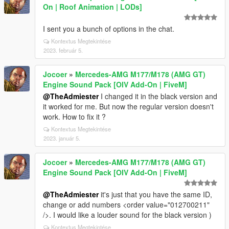
On | Roof Animation | LODs]
I sent you a bunch of options in the chat.
Kontextus Megtekintése
2023. február 5.
Jocoer
»
Mercedes-AMG M177/M178 (AMG GT)
Engine Sound Pack [OIV Add-On | FiveM]
@TheAdmiester
I changed it in the black version and
it worked for me. But now the regular version doesn't
work. How to fix it ?
Kontextus Megtekintése
2023. január 5.
Jocoer
»
Mercedes-AMG M177/M178 (AMG GT)
Engine Sound Pack [OIV Add-On | FiveM]
@TheAdmiester
it's just that you have the same ID,
change or add numbers <order value="012700211"
/>. I would like a louder sound for the black version )
Kontextus Megtekintése