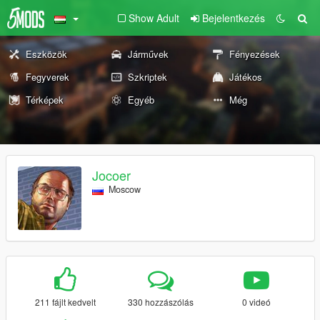
Show Adult
Bejelentkezés
Eszközök
Járművek
Fényezések
Fegyverek
Szkriptek
Játékos
Térképek
Egyéb
Még
Jocoer
Moscow
211 fájlt kedvelt
330 hozzászólás
0 videó