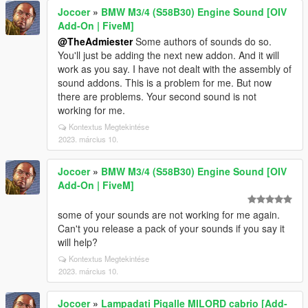
Jocoer
»
BMW M3/4 (S58B30) Engine Sound [OIV
Add-On | FiveM]
@TheAdmiester
Some authors of sounds do so.
You'll just be adding the next new addon. And it will
work as you say. I have not dealt with the assembly of
sound addons. This is a problem for me. But now
there are problems. Your second sound is not
working for me.
Kontextus Megtekintése
2023. március 10.
Jocoer
»
BMW M3/4 (S58B30) Engine Sound [OIV
Add-On | FiveM]
some of your sounds are not working for me again.
Can't you release a pack of your sounds if you say it
will help?
Kontextus Megtekintése
2023. március 10.
Jocoer
»
Lampadati Pigalle MILORD cabrio [Add-