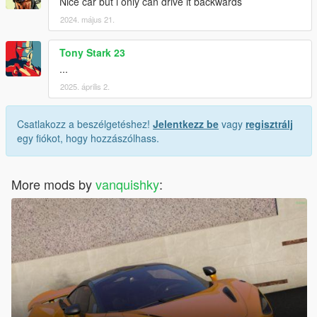
Nice car but i only can drive it backwards
2024. május 21.
Tony Stark 23
...
2025. április 2.
Csatlakozz a beszélgetéshez!
Jelentkezz be
vagy
regisztrálj
egy fiókot, hogy hozzászólhass.
More mods by
vanquishky
: