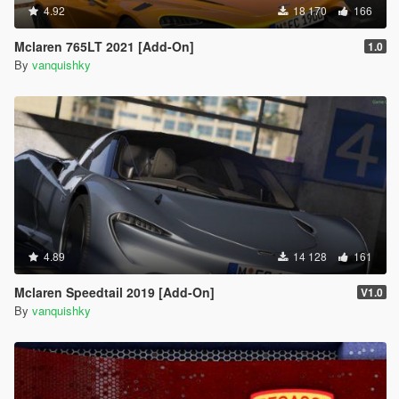
4.92
18 170
166
Mclaren 765LT 2021 [Add-On]
1.0
By
vanquishky
4.89
14 128
161
Mclaren Speedtail 2019 [Add-On]
V1.0
By
vanquishky