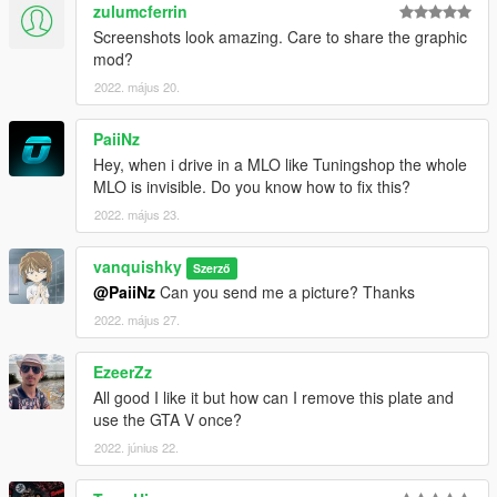
zulumcferrin
Screenshots look amazing. Care to share the graphic
mod?
2022. május 20.
PaiiNz
Hey, when i drive in a MLO like Tuningshop the whole
MLO is invisible. Do you know how to fix this?
2022. május 23.
vanquishky
Szerző
@PaiiNz
Can you send me a picture? Thanks
2022. május 27.
EzeerZz
All good I like it but how can I remove this plate and
use the GTA V once?
2022. június 22.