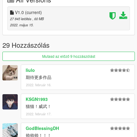
1. navigate to "mods/updatex64/dlcpacks"
create a new folder called "gtam21" and place this "dlc.rpf" file
inside that folder
V1.0
(current)
27 845 letöltés
, 60 MB
2. export "dlclist.xml" from
2022. május 15.
"mods/update/update.rpf/common/data" to your desktop with
OpenIV
open the file with any text editor, add the following line to the
29 Hozzászólás
end:
dlcpacks:/gtam21/
Mutasd az előző 9 hozzászólást
3. Import "dlclist.xml" again to the path mentioned above using
liulo
OpenIV
期待更多作品
2022. február 16.
4. Done, use any trainer to spawn the car
car spawn name : gtam21
----------------------------------------------------------------
KSGN1993
猫猫！威武！
You are not allowed to re-edit or post it on other platform
2022. február 17.
without permission.
Hope you will enjoy this car!
GodBlessingDH
Facebook: https://www.facebook.com/vanquishky/
帅帅帅！！！