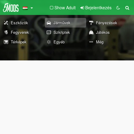
Show Adult
Bejelentkezés
Eszközök
Járművek
Fényezések
Fegyverek
Szkriptek
Játékos
Térképek
Egyéb
Még