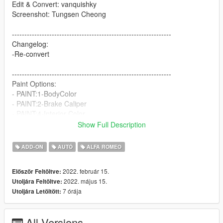
Edit & Convert: vanquishky
Screenshot: Tungsen Cheong
----------------------------------------------------------------
Changelog:
-Re-convert
----------------------------------------------------------------
Paint Options:
- PAINT:1-BodyColor
- PAINT:2-Brake Caliper
- PAINT:4-Interior Color
Show Full Description
----------------------------------------------------------------
Extra Options:
ADD-ON
AUTÓ
ALFA ROMEO
- EXTRA:1- GTA License Plate Front
- EXTRA:2- GTA License Plate Rear
2022. február 15.
Először Feltöltve:
- EXTRA:5- EU License Plate Front
2022. május 15.
Utoljára Feltöltve:
- EXTRA:6- EU License Plate Rear
7 órája
Utoljára Letöltött:
----------------------------------------------------------------
How to install
All Versions