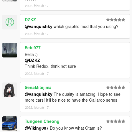
QQ: 1205795231
2022. február 17.
DZKZ
@vanquishky
which graphic mod that you using?
2022. február 17.
Sebi977
Bella :)
@DZKZ
Think Redux, think not sure
2022. február 17.
SenaMitejima
@vanquishky
The quality is amazing! Hope to see
more cars! It'll be nice to have the Gallardo series
2022. február 17.
Tungsen Cheong
@Viking007
Do you know what Gtam is?