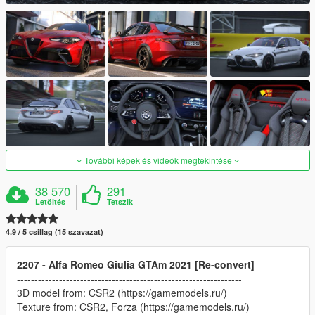
További képek és videók megtekintése
38 570
291
Letöltés
Tetszik
4.9 / 5 csillag (15 szavazat)
2207 - Alfa Romeo Giulia GTAm 2021 [Re-convert]
----------------------------------------------------------------
3D model from: CSR2 (https://gamemodels.ru/)
Texture from: CSR2, Forza (https://gamemodels.ru/)