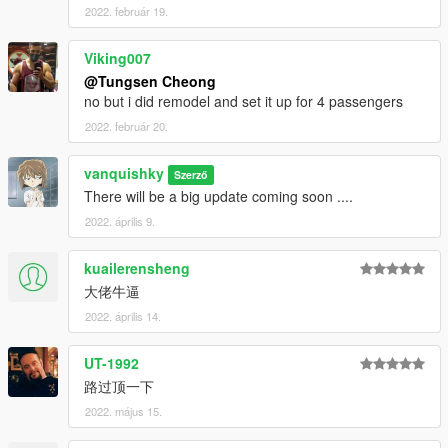
2022. február 19.
Viking007
@Tungsen Cheong
no but i did remodel and set it up for 4 passengers
2022. február 20.
vanquishky
Szerző
There will be a big update coming soon ....
2022. április 9.
kuailerensheng
大佬牛逼
2022. április 14.
UT-1992
路过顶一下
2022. május 15.