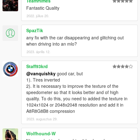
TeamHimes
Fantastic Quality
2022. július 20.
SpazTik
any fix with the car disappearing and glitching out
when driving into an mlo?
2023. április 12.
Staff93krd
@vanquishky
good car, but
1). Tires inverted
2). It is necessary to improve the texture of the
speedometer so that it looks better and of high
quality. To do this, you need to added the texture in
1024x1024 or 2048x2048 resolution and add it in
A8R8G8B8 compression
2023. augusztus 29.
Wolfhound-W