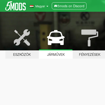
5mods on Discord
Magyar
ESZKÖZÖK
JÁRMŰVEK
FÉNYEZÉSEK