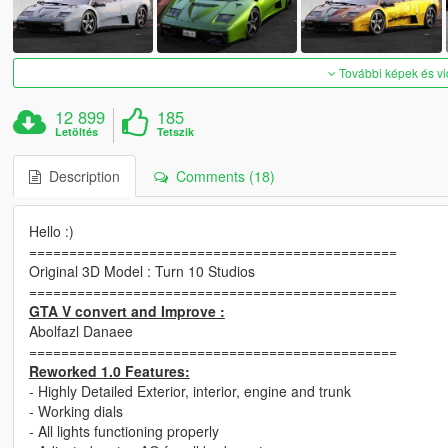
További képek és v
12 899
185
Letöltés
Tetszik
Description
Comments (18)
Hello :)
==============================================
Original 3D Model : Turn 10 Studios
==============================================
GTA V convert and Improve :
Abolfazl Danaee
==============================================
Reworked 1.0 Features:
- Highly Detailed Exterior, interior, engine and trunk
- Working dials
- All lights functioning properly