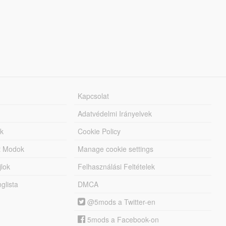
Kapcsolat
Adatvédelmi Irányelvek
k
Cookie Policy
tt Modok
Manage cookie settings
jlok
Felhasználási Feltételek
lista
DMCA
@5mods a Twitter-en
5mods a Facebook-on