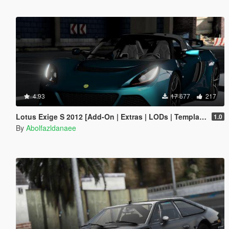
4.93
17 677
217
Lotus Exige S 2012 [Add-On | Extras | LODs | Template]
1.0
By
Abolfazldanaee