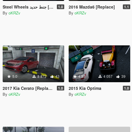
Steel Wheels جنط حديد [UNLOCKED]
2016 Mazda6 [Replace]
1.0
1.1
By
oKRZv
By
oKRZv
5.0
8 872
43
4.83
4 057
39
2017 Kia Cerato [Replace]
2015 Kia Optima
1.0
1.0
By
oKRZv
By
oKRZv