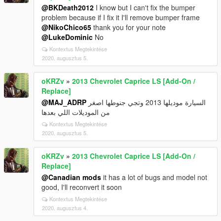
@BKDeath2012
I know but I can't fix the bumper
problem because if I fix it I'll remove bumper frame
@NikoChico65
thank you for your note
@LukeDominic
No
Kontextus Megtekintése
2020. augusztus 5.
oKRZv
»
2013 Chevrolet Caprice LS [Add-On /
Replace]
@MAJ_ADRP
السيارة موديلها 2013 وتجي جنوطها اصغر
من الموديلات اللي بعدها
Kontextus Megtekintése
2020. augusztus 5.
oKRZv
»
2013 Chevrolet Caprice LS [Add-On /
Replace]
@Canadian mods
it has a lot of bugs and model not
good, I'll reconvert it soon
Kontextus Megtekintése
2020. augusztus 4.