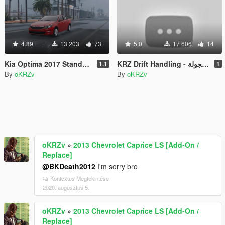
4.89
13 203
73
5.0
17 606
14
Kia Optima 2017 Standard
KRZ Drift Handling - وزنية كرز للهجولة
1.1
1
By
oKRZv
By
oKRZv
oKRZv
»
2013 Chevrolet Caprice LS [Add-On /
Replace]
@BKDeath2012
I'm sorry bro
Kontextus Megtekintése
2020. augusztus 5.
oKRZv
»
2013 Chevrolet Caprice LS [Add-On /
Replace]