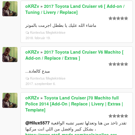
oKRZv
»
2017 Toyota Land Cruiser v6 [ Add-on /
Tuning / Livery / Replace]
ماشاء الله عليك يا بططل اجرمت بالموتر
Kontextus Megtekintése
2018. február 19.
oKRZv
»
2017 Toyota Land Cruiser V6 Machito [
Add-on / Replace / Extras ]
مبدع كالعادة...
Kontextus Megtekintése
2017. szeptember 6.
oKRZv
»
Toyota Land Cruiser j70 Machito full
Police 2014 [Add-On | Replace | Livery | Extras |
Template]
@Hilux5577
تقدر تاخذ من هنا وتعدلها تصير تشبه الواقعية
بشكل كبير وافضل من اللي انت مركبها ،
https://www.gta5-mods.com/tools/police-car-