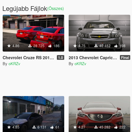
Legújabb Fájlok
(Összes)
4.86
28 725
186
4.75
40 482
198
Chevrolet Cruze RS 2018 [Replace]
2013 Chevrolet Caprice LS [Add-On / Replace]
1.0
Final
By
oKRZv
By
oKRZv
4.85
6 131
61
4.27
45 282
222