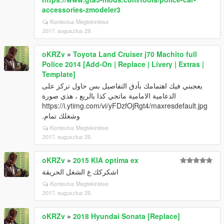
accessories-zmodeler3
Kontextus Megtekintése
2017. augusztus 29.
oKRZv
»
Toyota Land Cruiser j70 Machito full
Police 2014 [Add-On | Replace | Livery | Extras |
Template]
يعجبني فيك اهتمامك بأدق التفاصيل بس حاول تركز على
الدعامية الامامية ماتجي كذا بالربع ، هذي صورة
https://i.ytimg.com/vi/yFDzfOjRgt4/maxresdefault.jpg
وشغلك تمام.
Kontextus Megtekintése
2017. augusztus 29.
oKRZv
»
2015 KIA optima ex
اشكركك ع الشغل الحريقة
Kontextus Megtekintése
2017. augusztus 29.
oKRZv
»
2018 Hyundai Sonata [Replace]