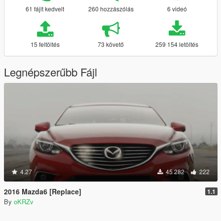
61 fájlt kedvelt
260 hozzászólás
6 videó
15 feltöltés
73 követő
259 154 letöltés
Legnépszerűbb Fájl
4.27
45 282
222
2016 Mazda6 [Replace]
1.1
By
oKRZv