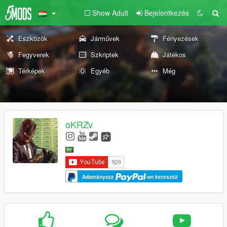
Show Adult
Bejelentkezés
Eszközök
Járművek
Fényezések
Fegyverek
Szkriptek
Játékos
Térképek
Egyéb
Még
oKRZv
Adományozz
-on keresztül