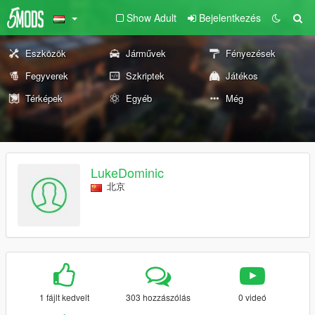
Show Adult
Bejelentkezés
Eszközök
Járművek
Fényezések
Fegyverek
Szkriptek
Játékos
Térképek
Egyéb
Még
LukeDominic
北京
1 fájlt kedvelt
303 hozzászólás
0 videó