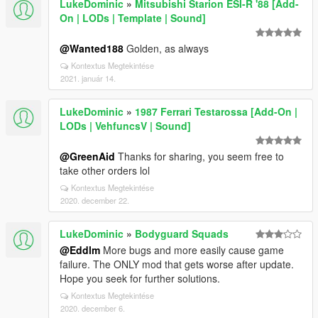
LukeDominic
»
Mitsubishi Starion ESI-R '88 [Add-
On | LODs | Template | Sound]
@Wanted188
Golden, as always
Kontextus Megtekintése
2021. január 14.
LukeDominic
»
1987 Ferrari Testarossa [Add-On |
LODs | VehfuncsV | Sound]
@GreenAid
Thanks for sharing, you seem free to
take other orders lol
Kontextus Megtekintése
2020. december 22.
LukeDominic
»
Bodyguard Squads
@Eddlm
More bugs and more easily cause game
failure. The ONLY mod that gets worse after update.
Hope you seek for further solutions.
Kontextus Megtekintése
2020. december 6.