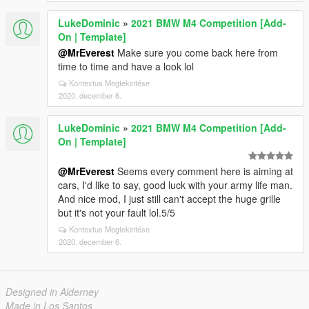
LukeDominic
»
2021 BMW M4 Competition [Add-
On | Template]
@MrEverest
Make sure you come back here from
time to time and have a look lol
Kontextus Megtekintése
2020. december 6.
LukeDominic
»
2021 BMW M4 Competition [Add-
On | Template]
@MrEverest
Seems every comment here is aiming at
cars, I'd like to say, good luck with your army life man.
And nice mod, I just still can't accept the huge grille
but it's not your fault lol.5/5
Kontextus Megtekintése
2020. december 6.
Designed in Alderney
Made in Los Santos