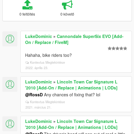
0 feltöltés
0 követő
LukeDominic
»
Cannondale SuperSix EVO [Add-
On / Replace / FiveM]
Hahaha, bike riders too?
Kontextus Megtekintése
2022. április 23.
LukeDominic
»
Lincoln Town Car Signature L
'2010 [Add-On / Replace | Animations | LODs]
@RossD
Any chances of fixing that? lol
Kontextus Megtekintése
2021. március 21.
LukeDominic
»
Lincoln Town Car Signature L
'2010 [Add-On / Replace | Animations | LODs]