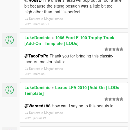
@RossD
The driver's head will pop out of roof a little
bit because the sitting position was a little bit too
high,other than that it's perfect!
Kontextus Megtekintése
2021. március 21.
LukeDominic
»
1966 Ford F-100 Trophy Truck
[Add-On | Template | LODs]
@TacoPoPo
Thank you for bringing this classic-
modern moster stuff lol
Kontextus Megtekintése
2021. március 5.
LukeDominic
»
Lexus LFA 2010 [Add-On | LODs |
Template]
@Wanted188
How can I say no to this beauty lol
Kontextus Megtekintése
2021. január 21.