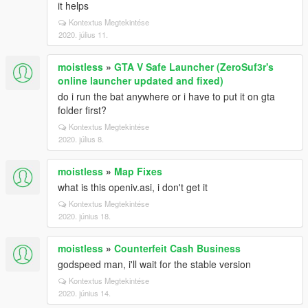
it helps
Kontextus Megtekintése
2020. július 11.
moistless
»
GTA V Safe Launcher (ZeroSuf3r's
online launcher updated and fixed)
do i run the bat anywhere or i have to put it on gta
folder first?
Kontextus Megtekintése
2020. július 8.
moistless
»
Map Fixes
what is this openiv.asi, i don't get it
Kontextus Megtekintése
2020. június 18.
moistless
»
Counterfeit Cash Business
godspeed man, i'll wait for the stable version
Kontextus Megtekintése
2020. június 14.