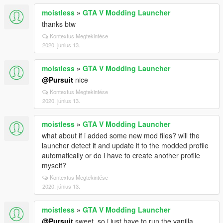
moistless
»
GTA V Modding Launcher
thanks btw
Kontextus Megtekintése
2020. június 13.
moistless
»
GTA V Modding Launcher
@Pursuit
nice
Kontextus Megtekintése
2020. június 13.
moistless
»
GTA V Modding Launcher
what about if i added some new mod files? will the
launcher detect it and update it to the modded profile
automatically or do i have to create another profile
myself?
Kontextus Megtekintése
2020. június 13.
moistless
»
GTA V Modding Launcher
@Pursuit
sweet. so i just have to run the vanilla