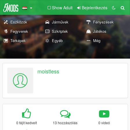
Show Adult
Bejelentkezés
Eszközök
Járművek
Fényezések
Fegyverek
Szkriptek
Játékos
Térképek
Egyéb
Még
moistless
0 fájlt kedvelt
13 hozzászólás
0 videó