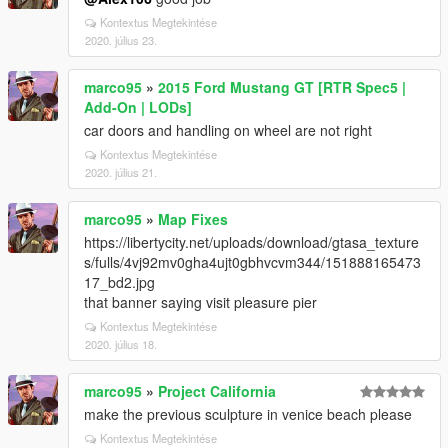
Kontextus Megtekintése
2020. július 23.
marco95
»
2015 Ford Mustang GT [RTR Spec5 |
Add-On | LODs]
car doors and handling on wheel are not right
Kontextus Megtekintése
2020. július 21.
marco95
»
Map Fixes
https://libertycity.net/uploads/download/gtasa_texture
s/fulls/4vj92mv0gha4ujt0gbhvcvm344/151888165473
17_bd2.jpg
that banner saying visit pleasure pier
Kontextus Megtekintése
2020. július 18.
marco95
»
Project California
make the previous sculpture in venice beach please
Kontextus Megtekintése