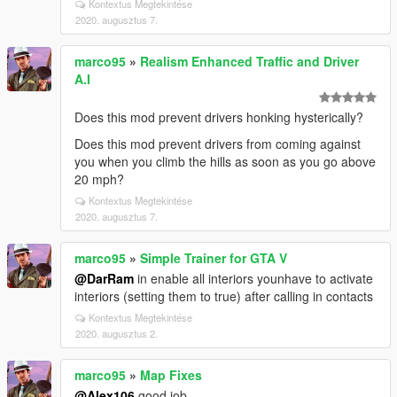
Kontextus Megtekintése
2020. augusztus 7.
marco95
»
Realism Enhanced Traffic and Driver
A.I
Does this mod prevent drivers honking hysterically?
Does this mod prevent drivers from coming against
you when you climb the hills as soon as you go above
20 mph?
Kontextus Megtekintése
2020. augusztus 7.
marco95
»
Simple Trainer for GTA V
@DarRam
in enable all interiors younhave to activate
interiors (setting them to true) after calling in contacts
Kontextus Megtekintése
2020. augusztus 2.
marco95
»
Map Fixes
@Alex106
good job