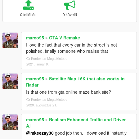
0 feltöltés
0 követő
marco95
»
GTA V Remake
I love the fact that every car in the street is not
polished, finally someone who realise that
Kontextus Megtekintése
2021. január 9.
marco95
»
Satellite Map 16K that also works in
Radar
Is that one from gta online maze bank site?
Kontextus Megtekintése
2020. augusztus 21.
marco95
»
Realism Enhanced Traffic and Driver
A.I
@mkeezay30
good job then, I download it instantly