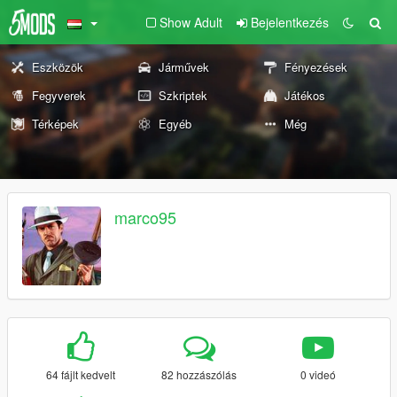
Show Adult
Bejelentkezés
Eszközök
Járművek
Fényezések
Fegyverek
Szkriptek
Játékos
Térképek
Egyéb
Még
marco95
64 fájlt kedvelt
82 hozzászólás
0 videó