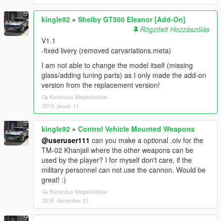
kingle92
»
Shelby GT500 Eleanor [Add-On]
Rögzített Hozzászólás
V1.1
-fixed livery (removed carvariations.meta)
I am not able to change the model itself (missing
glass/adding tuning parts) as I only made the add-on
version from the replacement version!
Kontextus Megtekintése
2019. január 11.
kingle92
»
Control Vehicle Mounted Weapons
@useruser111
can you make a optional .oiv for the
TM-02 Khanjali where the other weapons can be
used by the player? I for myself don't care, if the
military personnel can not use the cannon. Would be
great! :)
Kontextus Megtekintése
2018. december 21.