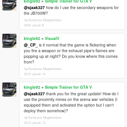
kingle92
»
Simple Trainer for GTA V
@sjaak327
how do I use the secondary weapons for
the JB700W?
Kontextus Megtekintése
2020. január 8.
kingle92
»
VisualV
@_CP_
is it normal that the game is flickering when
you fire a weapon or the exhaust pipe's flames are
popping up at night? Do you know where this comes
from?
Kontextus Megtekintése
2019. január 14.
kingle92
»
Simple Trainer for GTA V
@sjaak327
thank you for the great update! How do I
use the proximity mines on the arena war vehicles (I
equipped them and activated the option but I can't
deploy them somehow)?
Kontextus Megtekintése
2019. január 13.