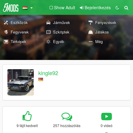
Show Adult
Bejelentkezés
Eszközök
Járművek
Fényezések
Fegyverek
Szkriptek
Játékos
Térképek
Egyéb
Még
kingle92
9 fájlt kedvelt
257 hozzászólás
0 videó