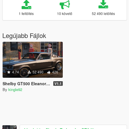
1 feltöltés
10 követő
52 490 letöltés
Legújabb Fájlok
4.74
52 490
426
Shelby GT500 Eleanor [Add-On]
V1.1
By
kingle92