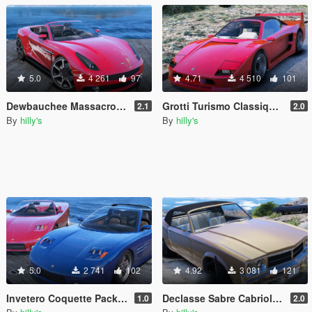
5.0
4 261
97
4.71
4 510
101
Dewbauchee Massacro Volante [Add-On | Extras | Tuning | LODs]
Grotti Turismo Classique Spyder [Add-On | Tuning | Extras]
2.1
2.0
By
hilly's
By
hilly's
5.0
2 741
102
4.92
3 081
121
Invetero Coquette Pack [Add-On | Extras | LODs]
Declasse Sabre Cabriolet [Add-On | Extras | LODs]
1.0
2.0