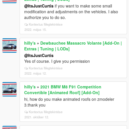
@ItsJustCurtis
if you want to make some small
modification and adjustments on the vehicles. I also
authorize you to do so.
Kontextus Megtekintése
2022. május 15.
hilly's
»
Dewbauchee Massacro Volante [Add-On |
Extras | Tuning | LODs]
@ItsJustCurtis
Yes of course. I give you permission
Kontextus Megtekintése
2022. május 12.
hilly's
»
2021 BMW M8 F91 Competition
Convertible [Animated Roof] [Add-On]
hi, how do you make animated roofs on zmodeler
3.thank you
Kontextus Megtekintése
2021. október 12.