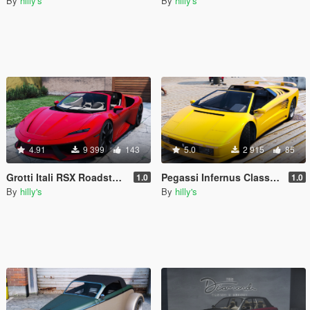
By
hilly's
By
hilly's
4.91
9 399
143
5.0
2 915
85
Grotti Itali RSX Roadster [Add-On | Extras]
Pegassi Infernus Classic Roadster [Add-On | Extras | Tuning | LODs]
1.0
1.0
By
hilly's
By
hilly's