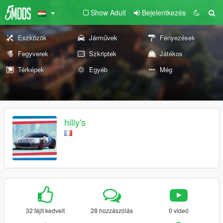
Show Adult
Bejelentkezés
Eszközök
Járművek
Fényezések
Fegyverek
Szkriptek
Játékos
Térképek
Egyéb
Még
hilly's
32 fájlt kedvelt
28 hozzászólás
0 videó