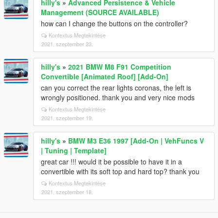
hilly's
»
Advanced Persistence & Vehicle
Management (SOURCE AVAILABLE)
how can I change the buttons on the controller?
Kontextus Megtekintése
2021. szeptember 23.
hilly's
»
2021 BMW M8 F91 Competition
Convertible [Animated Roof] [Add-On]
can you correct the rear lights coronas, the left is
wrongly positioned. thank you and very nice mods
Kontextus Megtekintése
2021. szeptember 19.
hilly's
»
BMW M3 E36 1997 [Add-On | VehFuncs V
| Tuning | Template]
great car !!! would it be possible to have it in a
convertible with its soft top and hard top? thank you
Kontextus Megtekintése
2021. szeptember 18.