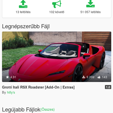
13 feltöltés
102 követő
51 057 letöltés
Legnépszerűbb Fájl
4.91
9 399
143
Grotti Itali RSX Roadster [Add-On | Extras]
1.0
By
hilly's
Legújabb Fájlok
(Összes)