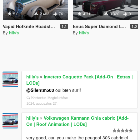
5.0
2 403
76
4.71
3 320
91
Vapid Hotknife Roadster [Add-On | Extras | LODs]
Enus Super Diamond LWB [Add-On | Extras]
1.1
1.0
By
hilly's
By
hilly's
hilly's
»
Invetero Coquette Pack [Add-On | Extras |
LODs]
@Silentm503
oui bien sur!!
Kontextus Megtekintése
2024. augusztus 27.
hilly's
»
Volkswagen Karmann Ghia cabrio [Add-
On | Roof Animation | LODs]
very good, can you make the peugeot 306 cabriolet