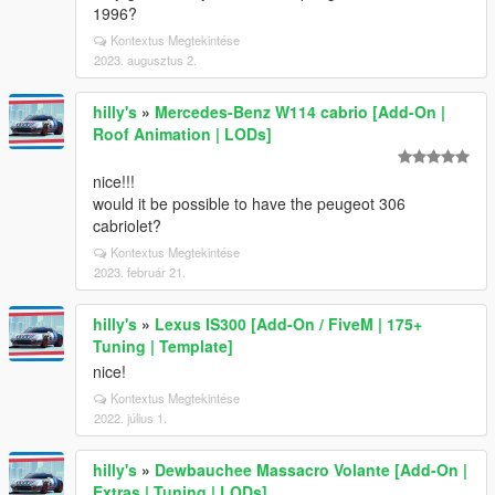
1996?
Kontextus Megtekintése
2023. augusztus 2.
hilly's
»
Mercedes-Benz W114 cabrio [Add-On |
Roof Animation | LODs]
nice!!!
would it be possible to have the peugeot 306
cabriolet?
Kontextus Megtekintése
2023. február 21.
hilly's
»
Lexus IS300 [Add-On / FiveM | 175+
Tuning | Template]
nice!
Kontextus Megtekintése
2022. július 1.
hilly's
»
Dewbauchee Massacro Volante [Add-On |
Extras | Tuning | LODs]