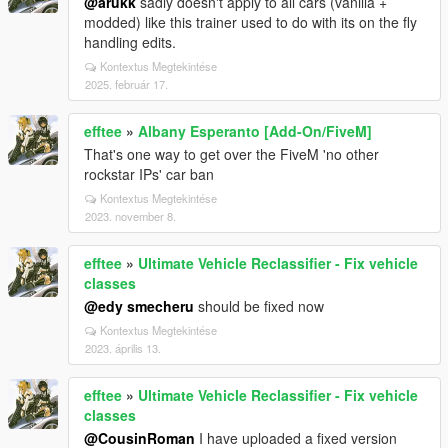
@arukk
sadly doesn't apply to all cars (vanilla +
modded) like this trainer used to do with its on the fly
handling edits.
Kontextus Megtekintése
2025. február 17.
efftee
»
Albany Esperanto [Add-On/FiveM]
That's one way to get over the FiveM 'no other
rockstar IPs' car ban
Kontextus Megtekintése
2023. november 8.
efftee
»
Ultimate Vehicle Reclassifier - Fix vehicle
classes
@edy smecheru
should be fixed now
Kontextus Megtekintése
2023. április 13.
efftee
»
Ultimate Vehicle Reclassifier - Fix vehicle
classes
@CousinRoman
I have uploaded a fixed version