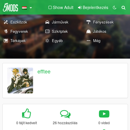
Show Adult
Bejelentkezés
Eszközök
Járművek
Fényezések
Fegyverek
Szkriptek
Játékos
Térképek
Egyéb
Még
efftee
0 fájlt kedvelt
26 hozzászólás
0 videó