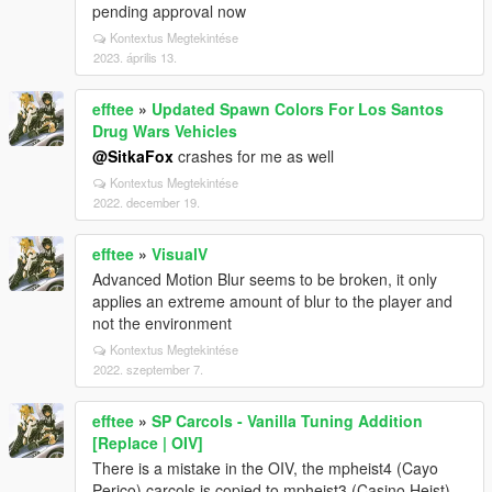
pending approval now
Kontextus Megtekintése
2023. április 13.
efftee
»
Updated Spawn Colors For Los Santos
Drug Wars Vehicles
@SitkaFox
crashes for me as well
Kontextus Megtekintése
2022. december 19.
efftee
»
VisualV
Advanced Motion Blur seems to be broken, it only
applies an extreme amount of blur to the player and
not the environment
Kontextus Megtekintése
2022. szeptember 7.
efftee
»
SP Carcols - Vanilla Tuning Addition
[Replace | OIV]
There is a mistake in the OIV, the mpheist4 (Cayo
Perico) carcols is copied to mpheist3 (Casino Heist)