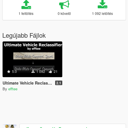
1 feltöltés
0 követő
1 092 letöltés
Legújabb Fájlok
5.0
1 092
21
Ultimate Vehicle Reclassifier - Fix vehicle classes
2.1
By
efftee