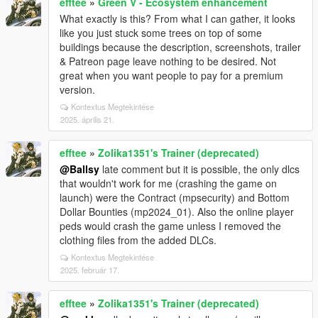
efftee
»
Green V - Ecosystem enhancement
What exactly is this? From what I can gather, it looks
like you just stuck some trees on top of some
buildings because the description, screenshots, trailer
& Patreon page leave nothing to be desired. Not
great when you want people to pay for a premium
version.
Kontextus Megtekintése
2025. április 21.
efftee
»
Zolika1351's Trainer (deprecated)
@Ballsy
late comment but it is possible, the only dlcs
that wouldn't work for me (crashing the game on
launch) were the Contract (mpsecurity) and Bottom
Dollar Bounties (mp2024_01). Also the online player
peds would crash the game unless I removed the
clothing files from the added DLCs.
Kontextus Megtekintése
2025. február 17.
efftee
»
Zolika1351's Trainer (deprecated)