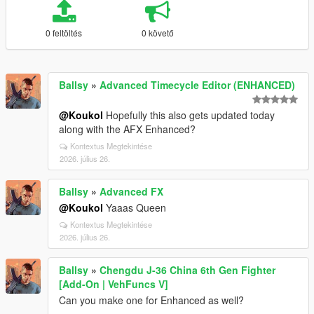
0 feltöltés
0 követő
Ballsy
»
Advanced Timecycle Editor (ENHANCED)
@Koukol
Hopefully this also gets updated today
along with the AFX Enhanced?
Kontextus Megtekintése
2026. július 26.
Ballsy
»
Advanced FX
@Koukol
Yaaas Queen
Kontextus Megtekintése
2026. július 26.
Ballsy
»
Chengdu J-36 China 6th Gen Fighter
[Add-On | VehFuncs V]
Can you make one for Enhanced as well?