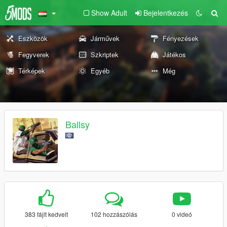
Show Adult
Bejelentkezés
Eszközök
Járművek
Fényezések
Fegyverek
Szkriptek
Játékos
Térképek
Egyéb
Még
Ballsy
383 fájlt kedvelt
102 hozzászólás
0 videó