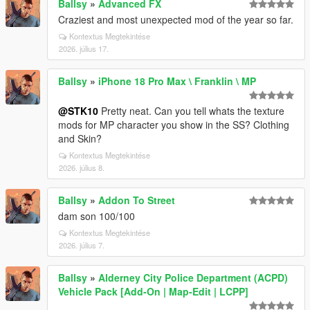
Ballsy
»
Advanced FX
Craziest and most unexpected mod of the year so far.
Kontextus Megtekintése
2026. július 17.
Ballsy
»
iPhone 18 Pro Max \ Franklin \ MP
@STK10
Pretty neat. Can you tell whats the texture
mods for MP character you show in the SS? Clothing
and Skin?
Kontextus Megtekintése
2026. július 8.
Ballsy
»
Addon To Street
dam son 100/100
Kontextus Megtekintése
2026. július 7.
Ballsy
»
Alderney City Police Department (ACPD)
Vehicle Pack [Add-On | Map-Edit | LCPP]