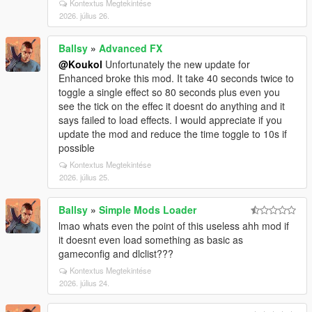
Kontextus Megtekintése
2026. július 26.
Ballsy
»
Advanced FX
@Koukol
Unfortunately the new update for
Enhanced broke this mod. It take 40 seconds twice to
toggle a single effect so 80 seconds plus even you
see the tick on the effec it doesnt do anything and it
says failed to load effects. I would appreciate if you
update the mod and reduce the time toggle to 10s if
possible
Kontextus Megtekintése
2026. július 25.
Ballsy
»
Simple Mods Loader
lmao whats even the point of this useless ahh mod if
it doesnt even load something as basic as
gameconfig and dlclist???
Kontextus Megtekintése
2026. július 24.