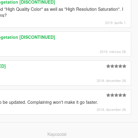
Vegetation [DISCONTINUED]
and "High Quality Color" as well as "High Resolution Saturation". I
ans?
2019. április 1.
Vegetation [DISCONTINUED]
2019. március 28.
ED]
2018. december 28.
t to be updated. Complaining won't make it go faster.
2018. december 28.
Kapcsolat