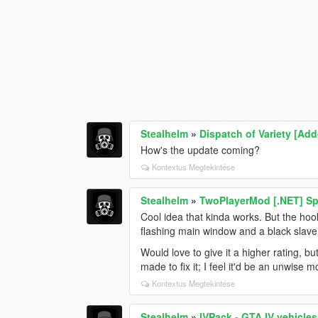
Stealhelm
»
Dispatch of Variety [Add
How's the update coming?
Kontextus Megtekintése
Stealhelm
»
TwoPlayerMod [.NET] Spl
Cool idea that kinda works. But the hooki
flashing main window and a black slave
Would love to give it a higher rating, bu
made to fix it; I feel it'd be an unwise 
Kontextus Megtekintése
Stealhelm
»
IVPack - GTA IV vehicles