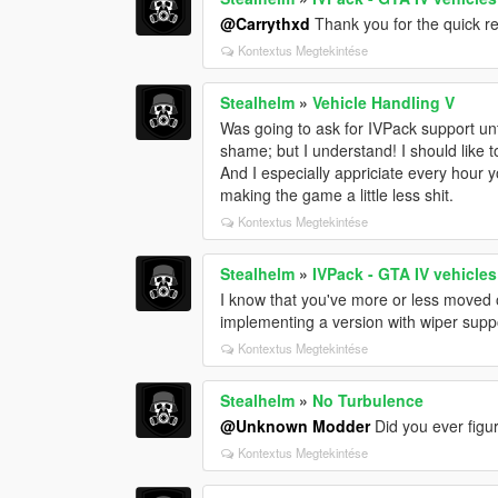
@Carrythxd
Thank you for the quick rep
Kontextus Megtekintése
Stealhelm
»
Vehicle Handling V
Was going to ask for IVPack support unti
shame; but I understand! I should like 
And I especially appriciate every hour y
making the game a little less shit.
Kontextus Megtekintése
Stealhelm
»
IVPack - GTA IV vehicles
I know that you've more or less moved 
implementing a version with wiper supp
Kontextus Megtekintése
Stealhelm
»
No Turbulence
@Unknown Modder
Did you ever figu
Kontextus Megtekintése