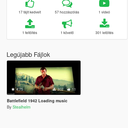
17 fájlt kedvelt
57 hozzászólás
1 videó
1 feltöltés
1 követő
301 letöltés
Legújabb Fájlok
4.75
302
11
Battlefield 1942 Loading music
By
Stealhelm