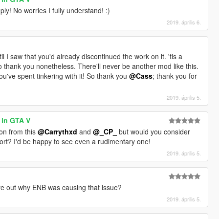
ly! No worries I fully understand! :)
2019. április 6.
l I saw that you'd already discontinued the work on it. 'tis a
to thank you nonetheless. There'll never be another mod like this.
ou've spent tinkering with it! So thank you
@Cass
; thank you for
2019. április 5.
 in GTA V
on from this
@Carrythxd
and
@_CP_
but would you consider
ort? I'd be happy to see even a rudimentary one!
2019. április 5.
re out why ENB was causing that issue?
2019. április 5.