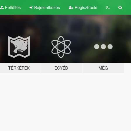
Feltöltés
Bejelentkezés
Regisztráció
TÉRKÉPEK
EGYÉB
MÉG