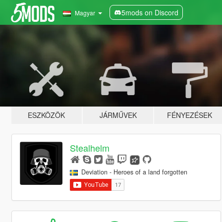
5mods on Discord
Magyar
ESZKÖZÖK
JÁRMŰVEK
FÉNYEZÉSEK
Stealhelm
Deviation - Heroes of a land forgotten