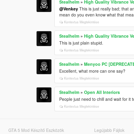
Stealhelm
»
High Quality Vibrance 
@Venkey
This is just really bad; that 
mean do you even know what that me
Kontextus Megtekintése
Stealhelm
»
High Quality Vibrance 
This is just plain stupid.
Kontextus Megtekintése
Stealhelm
»
Menyoo PC [DEPRECAT
Excellent, what more can one say?
Kontextus Megtekintése
Stealhelm
»
Open All Interiors
People just need to chill and wait for i
Kontextus Megtekintése
GTA 5 Mod Készítő Eszközök
Legújabb Fájlok