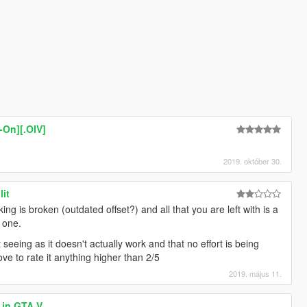
-On][.OIV]
2019. október 30.
it
ng is broken (outdated offset?) and all that you are left with is a
 one.
t seeing as it doesn't actually work and that no effort is being
move to rate it anything higher than 2/5
2019. május 11.
 in GTA V