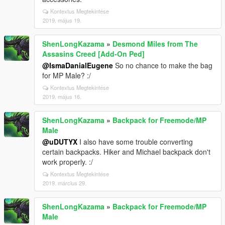
Kontextus Megtekintése
2019. május 19.
ShenLongKazama
»
Desmond Miles from The
Assasins Creed [Add-On Ped]
@IsmaDanialEugene
So no chance to make the bag
for MP Male? :/
Kontextus Megtekintése
2019. május 16.
ShenLongKazama
»
Backpack for Freemode/MP
Male
@uDUTYX
I also have some trouble converting
certain backpacks. Hiker and Michael backpack don't
work properly. :/
Kontextus Megtekintése
2019. március 29.
ShenLongKazama
»
Backpack for Freemode/MP
Male