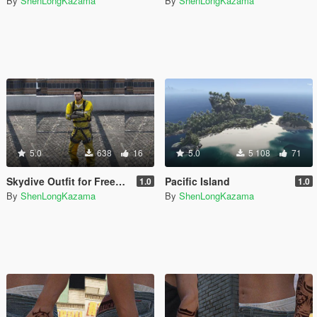
By
ShenLongKazama
By
ShenLongKazama
5.0
638
16
5.0
5 108
71
Skydive Outfit for Freemode/MP Male
Pacific Island
1.0
1.0
By
ShenLongKazama
By
ShenLongKazama