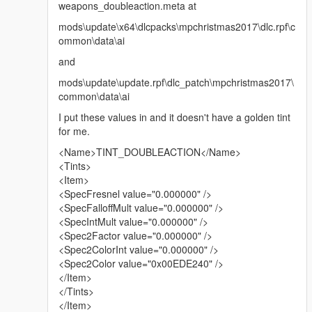
weapons_doubleaction.meta at
mods\update\x64\dlcpacks\mpchristmas2017\dlc.rpf\c
ommon\data\ai
and
mods\update\update.rpf\dlc_patch\mpchristmas2017\
common\data\ai
I put these values in and it doesn't have a golden tint
for me.
<Name>TINT_DOUBLEACTION</Name>
<Tints>
<Item>
<SpecFresnel value="0.000000" />
<SpecFalloffMult value="0.000000" />
<SpecIntMult value="0.000000" />
<Spec2Factor value="0.000000" />
<Spec2ColorInt value="0.000000" />
<Spec2Color value="0x00EDE240" />
</Item>
</Tints>
</Item>