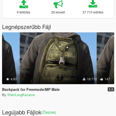
9 feltöltés
29 követő
37 710 letöltés
Legnépszerűbb Fájl
4.93
16 713
147
Backpack for Freemode/MP Male
1.1
By
ShenLongKazama
Legújabb Fájlok
(Összes)