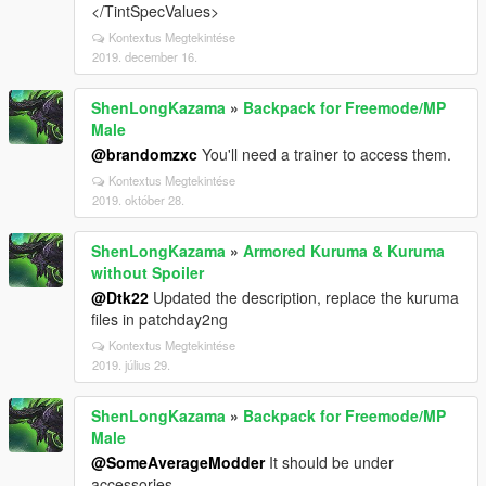
</TintSpecValues>
Kontextus Megtekintése
2019. december 16.
ShenLongKazama
»
Backpack for Freemode/MP
Male
@brandomzxc
You'll need a trainer to access them.
Kontextus Megtekintése
2019. október 28.
ShenLongKazama
»
Armored Kuruma & Kuruma
without Spoiler
@Dtk22
Updated the description, replace the kuruma
files in patchday2ng
Kontextus Megtekintése
2019. július 29.
ShenLongKazama
»
Backpack for Freemode/MP
Male
@SomeAverageModder
It should be under
accessories.