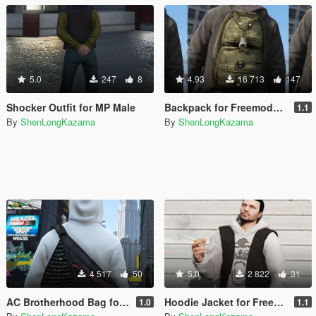
5.0
247
8
4.93
16 713
147
Shocker Outfit for MP Male
Backpack for Freemode/MP Male
1.1
By
ShenLongKazama
By
ShenLongKazama
4 517
50
5.0
2 822
31
AC Brotherhood Bag for MP Male
Hoodie Jacket for Freemode/MP Male
1.0
1.1