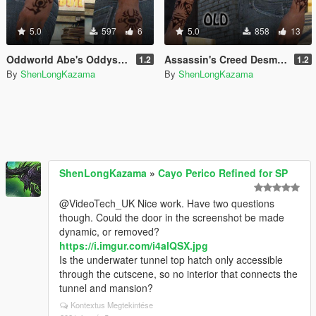
5.0
597
6
5.0
858
13
Oddworld Abe's Oddysee Tattoos
Assassin's Creed Desmond Miles Tattoo
1.2
1.2
By
ShenLongKazama
By
ShenLongKazama
ShenLongKazama
»
Cayo Perico Refined for SP
@VideoTech_UK Nice work. Have two questions
though. Could the door in the screenshot be made
dynamic, or removed?
https://i.imgur.com/i4alQSX.jpg
Is the underwater tunnel top hatch only accessible
through the cutscene, so no interior that connects the
tunnel and mansion?
Kontextus Megtekintése