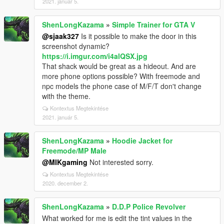
2021. január 5.
ShenLongKazama
»
Simple Trainer for GTA V
@sjaak327
Is it possible to make the door in this
screenshot dynamic?
https://i.imgur.com/i4alQSX.jpg
That shack would be great as a hideout. And are
more phone options possible? With freemode and
npc models the phone case of M/F/T don't change
with the theme.
Kontextus Megtekintése
2021. január 5.
ShenLongKazama
»
Hoodie Jacket for
Freemode/MP Male
@MIKgaming
Not interested sorry.
Kontextus Megtekintése
2020. december 2.
ShenLongKazama
»
D.D.P Police Revolver
What worked for me is edit the tint values in the