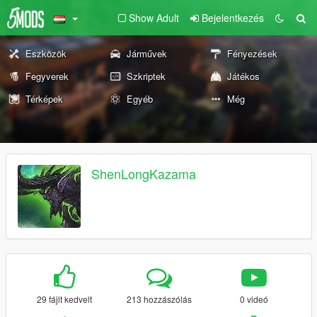
Show Adult
Bejelentkezés
Eszközök
Járművek
Fényezések
Fegyverek
Szkriptek
Játékos
Térképek
Egyéb
Még
ShenLongKazama
29 fájlt kedvelt
213 hozzászólás
0 videó