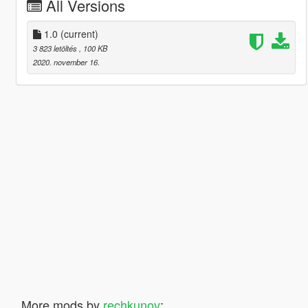
All Versions
1.0
(current)
3 823 letöltés
, 100 KB
2020. november 16.
More mods by
rechkunov
: