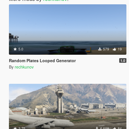
5.0
579
19
Random Plates Looped Generator
1.0
By
rechkunov
3.75
6 609
84