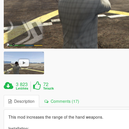
3 823
72
Letöltés
Tetszik
Description
Comments (17)
This mod increases the range of the hand weapons.
Installation: