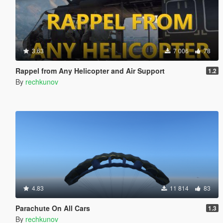
3.63
7 006
78
Rappel from Any Helicopter and Air Support
1.2
By
rechkunov
4.83
11 814
83
Parachute On All Cars
1.3
By
rechkunov