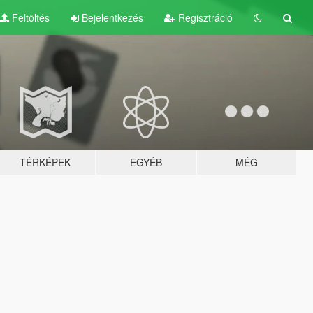
Feltöltés
Bejelentkezés
Regisztráció
TÉRKÉPEK
EGYÉB
MÉG