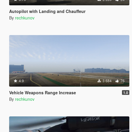
Autopilot with Landing and Chauffeur
By
rechkunov
4.9
3 684
76
Vehicle Weapons Range Increase
1.0
By
rechkunov