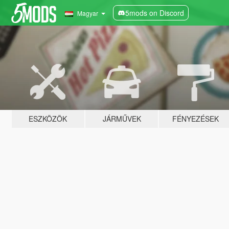
5mods on Discord
Magyar
ESZKÖZÖK
JÁRMŰVEK
FÉNYEZÉSEK