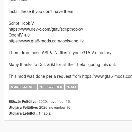
Install these if you don't have them.
Script Hook V
https://www.dev-c.com/gtav/scripthookv/
OpenIV 4.0
https://www.gta5-mods.com/tools/openiv
Then, drop these ASI & INI files in your GTA V directory.
Many thanks to Dot. & ikt for all their help figuring this out.
This mod was done per a request from https://www.gta5-mods.c
JÁTÉKMENET
FEGYVEREK
ASI
2020. november 16.
Először Feltöltve:
2020. november 16.
Utoljára Feltöltve:
1 napja
Utoljára Letöltött: