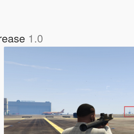
rease
1.0