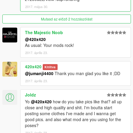
2017. május 30.
Mutasd az előző 2 hozzászólást
The Majestic Noob
@420x420
As usual: Your mods rock!
2017. április 23.
420x420
Kitíltva
@jumanji4400
Thank you man glad you like it ;DD
2017. április 23.
Joldz
Yo
@420x420
how do you take pics like that? all up
close and high quality and shit. I'm boutta start
posting some clothes I've made and I wanna get
good pics. and also what mod are you using for the
poses?
2017. április 23.