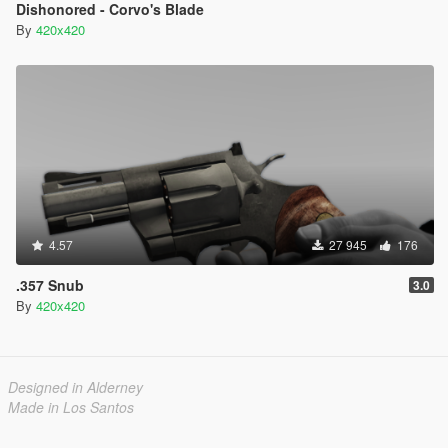
Dishonored - Corvo's Blade
By
420x420
4.57
27 945
176
.357 Snub
3.0
By
420x420
Designed in Alderney
Made in Los Santos