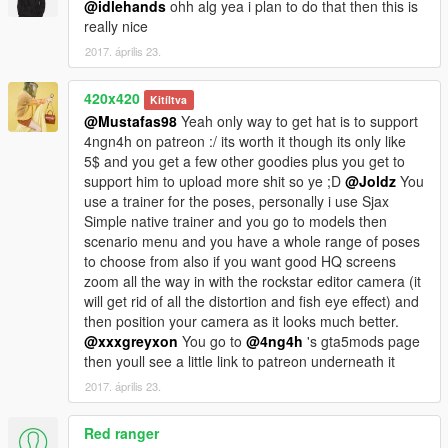
@idlehands
ohh alg yea i plan to do that then this is
really nice
2017. április 23.
420x420
Kitíltva
@Mustafas98
Yeah only way to get hat is to support
4ngn4h on patreon :/ its worth it though its only like
5$ and you get a few other goodies plus you get to
support him to upload more shit so ye ;D
@Joldz
You
use a trainer for the poses, personally i use Sjax
Simple native trainer and you go to models then
scenario menu and you have a whole range of poses
to choose from also if you want good HQ screens
zoom all the way in with the rockstar editor camera (it
will get rid of all the distortion and fish eye effect) and
then position your camera as it looks much better.
@xxxgreyxon
You go to
@4ng4h
's gta5mods page
then youll see a little link to patreon underneath it
2017. április 23.
Red ranger