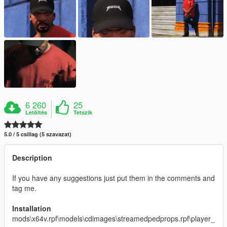
6 260
25
Letöltés
Tetszik
5.0 / 5 csillag (5 szavazat)
Description
If you have any suggestions just put them in the comments and
tag me.
Installation
mods\x64v.rpf\models\cdimages\streamedpedprops.rpf\player_