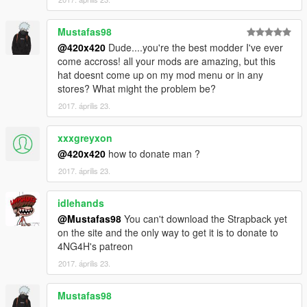
Mustafas98
@420x420
Dude....you're the best modder I've ever
come accross! all your mods are amazing, but this
hat doesnt come up on my mod menu or in any
stores? What might the problem be?
2017. április 23.
xxxgreyxon
@420x420
how to donate man ?
2017. április 23.
idlehands
@Mustafas98
You can't download the Strapback yet
on the site and the only way to get it is to donate to
4NG4H's patreon
2017. április 23.
Mustafas98