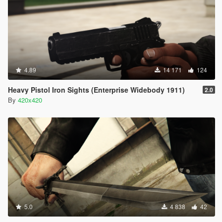
4.89
14 171
124
Heavy Pistol Iron Sights (Enterprise Widebody 1911)
2.0
By
420x420
5.0
4 838
42