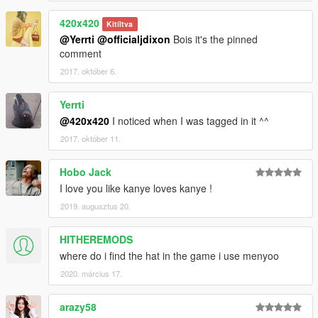
420x420
Kitíltva
@Yerrti
@officialjdixon
Bois it's the pinned
comment
2017. október 6.
Yerrti
@420x420
I noticed when I was tagged in it ^^
2017. október 11.
Hobo Jack
I love you like kanye loves kanye !
2019. augusztus 20.
HITHEREMODS
where do i find the hat in the game i use menyoo
2020. március 17.
arazy58