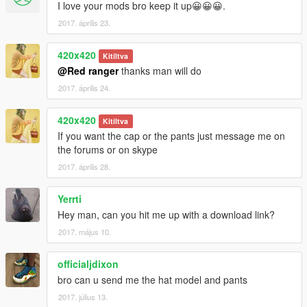
I love your mods bro keep it up😀😀😀.
2017. április 23.
420x420
Kitíltva
@Red ranger
thanks man will do
2017. április 24.
420x420
Kitíltva
If you want the cap or the pants just message me on
the forums or on skype
2017. április 28.
Yerrti
Hey man, can you hit me up with a download link?
2017. május 10.
officialjdixon
bro can u send me the hat model and pants
2017. július 13.