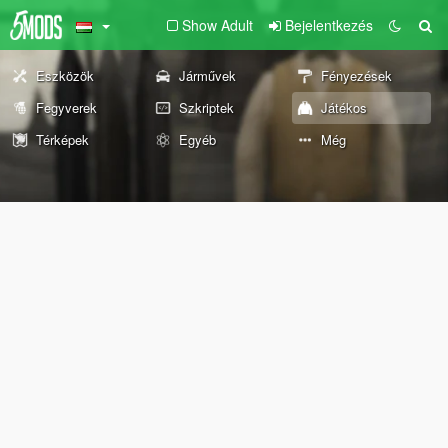
Show Adult
Bejelentkezés
Eszközök
Járművek
Fényezések
Fegyverek
Szkriptek
Játékos
Térképek
Egyéb
Még