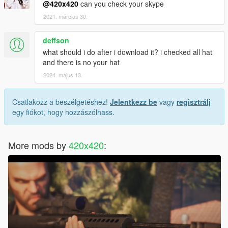
@420x420
can you check your skype
2021. március 30.
deffson
what should i do after i download it? i checked all hat
and there is no your hat
2024. május 13.
Csatlakozz a beszélgetéshez!
Jelentkezz be
vagy
regisztrálj
egy fiókot, hogy hozzászólhass.
More mods by
420x420
: