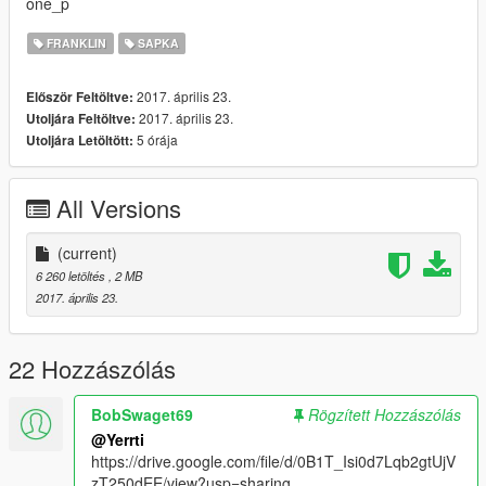
one_p
FRANKLIN
SAPKA
2017. április 23.
Először Feltöltve:
2017. április 23.
Utoljára Feltöltve:
5 órája
Utoljára Letöltött:
All Versions
(current)
6 260 letöltés
, 2 MB
2017. április 23.
22 Hozzászólás
BobSwaget69
Rögzített Hozzászólás
@Yerrti
https://drive.google.com/file/d/0B1T_Isi0d7Lqb2gtUjV
zT250dEE/view?usp=sharing