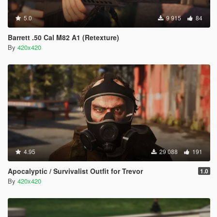
5.0
9 915
84
Barrett .50 Cal M82 A1 (Retexture)
By
420x420
4.95
29 088
191
Apocalyptic / Survivalist Outfit for Trevor
1.0
By
420x420