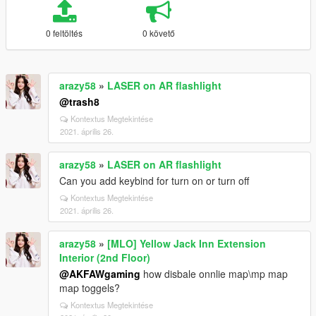
0 feltöltés
0 követő
arazy58
»
LASER on AR flashlight
@trash8
Kontextus Megtekintése
2021. április 26.
arazy58
»
LASER on AR flashlight
Can you add keybind for turn on or turn off
Kontextus Megtekintése
2021. április 26.
arazy58
»
[MLO] Yellow Jack Inn Extension
Interior (2nd Floor)
@AKFAWgaming
how disbale onnlie map\mp map
map toggels?
Kontextus Megtekintése