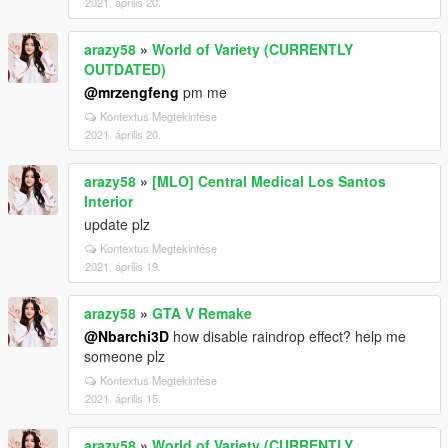
2021. április 20.
arazy58
»
World of Variety (CURRENTLY
OUTDATED)
@mrzengfeng
pm me
Kontextus Megtekintése
2021. április 20.
arazy58
»
[MLO] Central Medical Los Santos
Interior
update plz
Kontextus Megtekintése
2021. április 19.
arazy58
»
GTA V Remake
@Nbarchi3D
how disable raindrop effect? help me
someone plz
Kontextus Megtekintése
2021. április 15.
arazy58
»
World of Variety (CURRENTLY