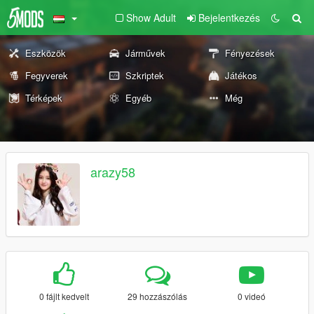
Show Adult
Bejelentkezés
Eszközök
Járművek
Fényezések
Fegyverek
Szkriptek
Játékos
Térképek
Egyéb
Még
arazy58
0 fájlt kedvelt
29 hozzászólás
0 videó