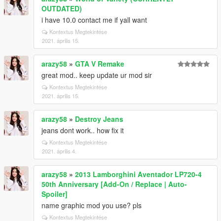
OUTDATED)
i have 10.0 contact me if yall want
Kontextus Megtekintése
2021. április 15.
arazy58
»
GTA V Remake
great mod.. keep update ur mod sir
Kontextus Megtekintése
2021. április 15.
arazy58
»
Destroy Jeans
jeans dont work.. how fix it
Kontextus Megtekintése
2021. április 4.
arazy58
»
2013 Lamborghini Aventador LP720-4
50th Anniversary [Add-On / Replace | Auto-
Spoiler]
name graphic mod you use? pls
Kontextus Megtekintése