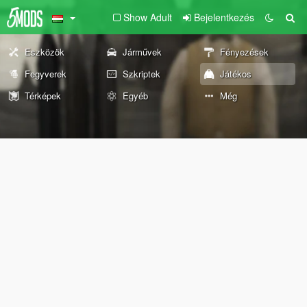
Show Adult
Bejelentkezés
Eszközök
Járművek
Fényezések
Fegyverek
Szkriptek
Játékos
Térképek
Egyéb
Még