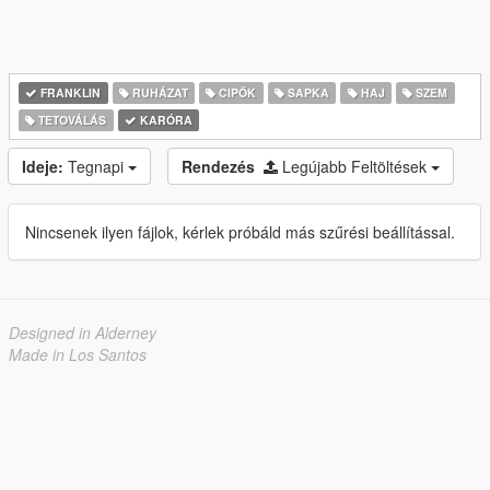
FRANKLIN
RUHÁZAT
CIPŐK
SAPKA
HAJ
SZEM
TETOVÁLÁS
KARÓRA
Ideje:
Tegnapi
Rendezés
Legújabb Feltöltések
Nincsenek ilyen fájlok, kérlek próbáld más szűrési beállítással.
Designed in Alderney
Made in Los Santos