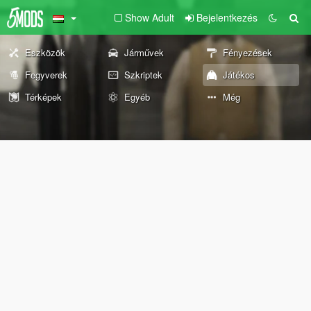
Show Adult
Bejelentkezés
Eszközök
Járművek
Fényezések
Fegyverek
Szkriptek
Játékos
Térképek
Egyéb
Még