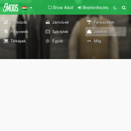
Show Adult
Bejelentkezés
Eszközök
Járművek
Fényezések
Fegyverek
Szkriptek
Játékos
Térképek
Egyéb
Még