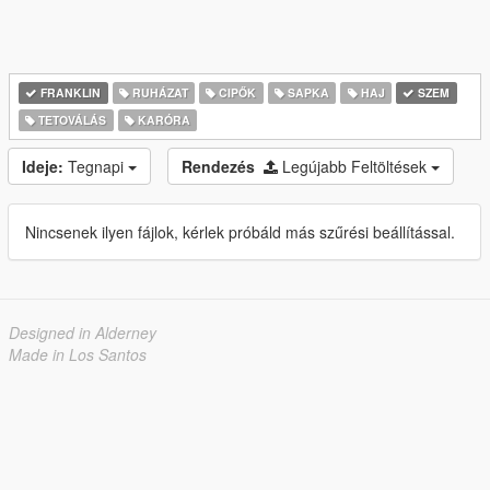
FRANKLIN
RUHÁZAT
CIPŐK
SAPKA
HAJ
SZEM
TETOVÁLÁS
KARÓRA
Ideje:
Tegnapi
Rendezés
Legújabb Feltöltések
Nincsenek ilyen fájlok, kérlek próbáld más szűrési beállítással.
Designed in Alderney
Made in Los Santos