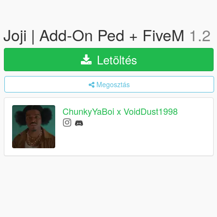
Joji | Add-On Ped + FiveM
1.2
Letöltés
Megosztás
ChunkyYaBoi x VoidDust1998