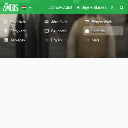
Show Adult
Bejelentkezés
Eszközök
Járművek
Fényezések
Fegyverek
Szkriptek
Játékos
Térképek
Egyéb
Még