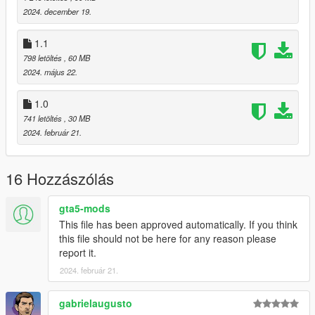
2024. december 19.
If You Want To Use Any Of My Add-On Ped's As A
Protagonist's Replace They All Are Rigged For So Just Will
1.1
Have To Rename & Replace The Files For The Protagonist
798 letöltés
, 60 MB
You Use.
2024. május 22.
Credits : @"red : Coverse Low Top Model
1.0
@VoidDust1998 : New Normals, Specs & More
741 letöltés
, 30 MB
@ayokev22 : FiveM Compatibility Update
2024. február 21.
16 Hozzászólás
gta5-mods
This file has been approved automatically. If you think
this file should not be here for any reason please
report it.
2024. február 21.
gabrielaugusto