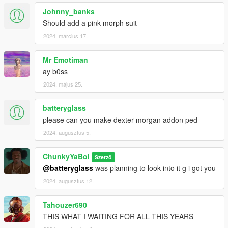
Johnny_banks
Should add a pink morph suit
2024. március 17.
Mr Emotiman
ay b0ss
2024. május 25.
batteryglass
please can you make dexter morgan addon ped
2024. augusztus 5.
ChunkyYaBoi
Szerző
@batteryglass
was planning to look into it g i got you
2024. augusztus 12.
Tahouzer690
THIS WHAT I WAITING FOR ALL THIS YEARS