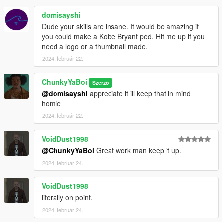
domisayshi
Dude your skills are insane. It would be amazing if
you could make a Kobe Bryant ped. Hit me up if you
need a logo or a thumbnail made.
2024. február 22.
ChunkyYaBoi
Szerző
@domisayshi
appreciate it ill keep that in mind
homie
2024. február 22.
VoidDust1998
@ChunkyYaBoi
Great work man keep it up.
2024. február 24.
VoidDust1998
literally on point.
2024. február 24.