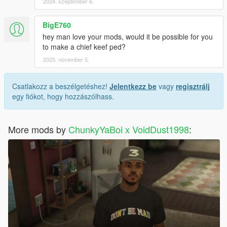
2024. szeptember 6.
BigE760
hey man love your mods, would it be possible for you
to make a chief keef ped?
2025. november 5.
Csatlakozz a beszélgetéshez!
Jelentkezz be
vagy
regisztrálj
egy fiókot, hogy hozzászólhass.
More mods by
ChunkyYaBoi x VoidDust1998
: