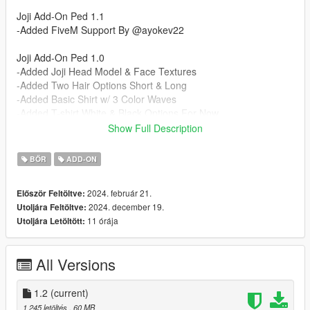
Joji Add-On Ped 1.1
-Added FiveM Support By @ayokev22
Joji Add-On Ped 1.0
-Added Joji Head Model & Face Textures
-Added Two Hair Options Short & Long
-Added Basic Shirt w/ 3 Color Waves
-Added T-shirt White & Black Options For Now
-Added Earring
Show Full Description
-Added Low Top Converse By @red
-Added New Normals & Specs By @VoidDust1998
BŐR
ADD-ON
Installation Instructions:
2024. február 21.
Először Feltöltve:
- Unzip File
2024. december 19.
Utoljára Feltöltve:
- Drag and Drop files into your Addon Peds DLC using OpenIV
11 órája
Utoljára Letöltött:
(mods/update/x64/dlcpacks/addonpeds/dlc/peds.rpf)
- Open AddonPeds Editor as a Administrator
- Create a New Ped as:
All Versions
Joji, Male, True, Click on Add Ped, Press on Rebuild
To Update Old Version Delete Joji Folder & Replace With New
1.2
(current)
One
1 245 letöltés
, 60 MB