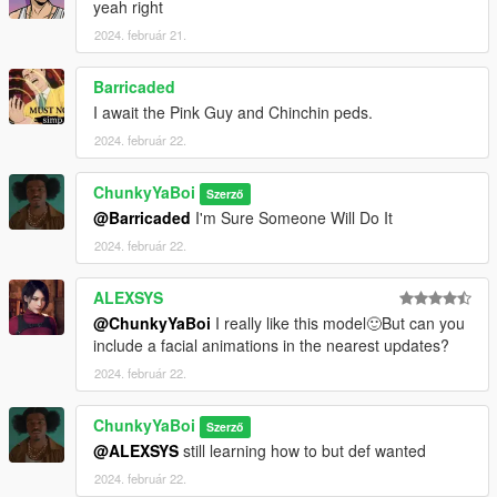
yeah right
2024. február 21.
Barricaded
I await the Pink Guy and Chinchin peds.
2024. február 22.
ChunkyYaBoi
Szerző
@Barricaded
I'm Sure Someone Will Do It
2024. február 22.
ALEXSYS
@ChunkyYaBoi
I really like this model🙂But can you
include a facial animations in the nearest updates?
2024. február 22.
ChunkyYaBoi
Szerző
@ALEXSYS
still learning how to but def wanted
2024. február 22.