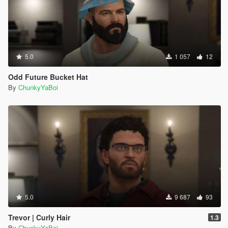
5.0
1 057
12
Odd Future Bucket Hat
By
ChunkyYaBoi
5.0
9 687
93
Trevor | Curly Hair
1.3
By
ChunkyYaBoi