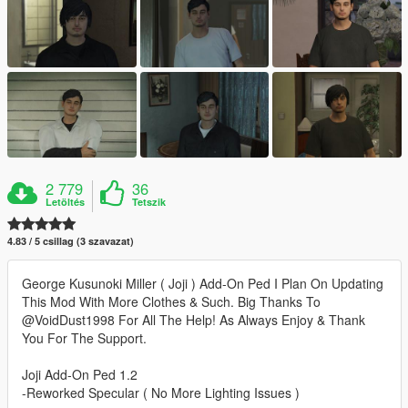
2 779
36
Letöltés
Tetszik
4.83 / 5 csillag (3 szavazat)
George Kusunoki Miller ( Joji ) Add-On Ped I Plan On Updating
This Mod With More Clothes & Such. Big Thanks To
@VoidDust1998 For All The Help! As Always Enjoy & Thank
You For The Support.
Joji Add-On Ped 1.2
-Reworked Specular ( No More Lighting Issues )