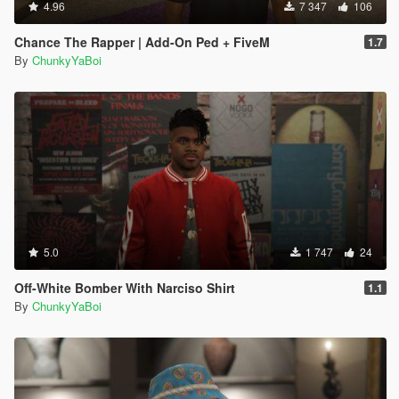
4.96
7 347
106
Chance The Rapper | Add-On Ped + FiveM
1.7
By
ChunkyYaBoi
5.0
1 747
24
Off-White Bomber With Narciso Shirt
1.1
By
ChunkyYaBoi