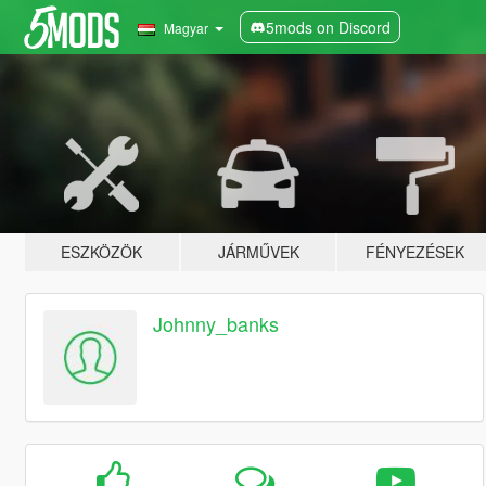
5mods on Discord
Magyar
ESZKÖZÖK
JÁRMŰVEK
FÉNYEZÉSEK
Johnny_banks