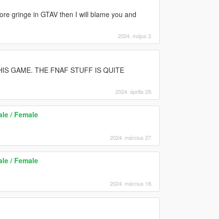
 more gringe in GTAV then I will blame you and
2024. május 2.
IS GAME. THE FNAF STUFF IS QUITE
2024. április 29.
le / Female
2024. március 27.
le / Female
2024. március 18.