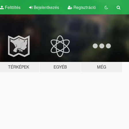
Feltöltés
Bejelentkezés
Regisztráció
TÉRKÉPEK
EGYÉB
MÉG