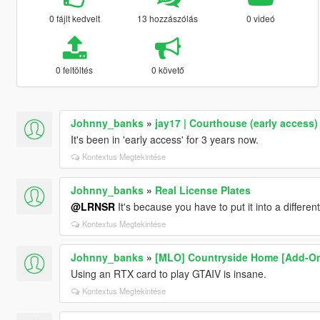
0 fájlt kedvelt
13 hozzászólás
0 videó
0 feltöltés
0 követő
Johnny_banks
»
jay17 | Courthouse (early access)
It's been in 'early access' for 3 years now.
Kontextus Megtekintése
Johnny_banks
»
Real License Plates
@LRNSR
It's because you have to put it into a different
Kontextus Megtekintése
Johnny_banks
»
[MLO] Countryside Home [Add-On
Using an RTX card to play GTAIV is insane.
Kontextus Megtekintése