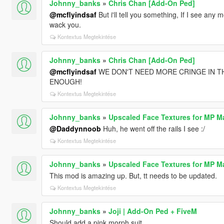
Johnny_banks
»
Chris Chan [Add-On Ped]
@mcflyindsaf
But i'll tell you something, If I see any
wack you.
Kontextus Megtekintése
Johnny_banks
»
Chris Chan [Add-On Ped]
@mcflyindsaf
WE DON'T NEED MORE CRINGE IN TH
ENOUGH!
Kontextus Megtekintése
Johnny_banks
»
Upscaled Face Textures for MP Ma
@Daddynnoob
Huh, he went off the rails I see :/
Kontextus Megtekintése
Johnny_banks
»
Upscaled Face Textures for MP Ma
This mod is amazing up. But, tt needs to be updated.
Kontextus Megtekintése
Johnny_banks
»
Joji | Add-On Ped + FiveM
Should add a pink morph suit