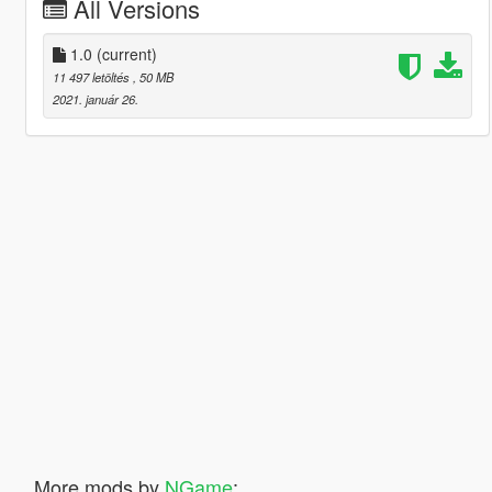
All Versions
1.0
(current)
11 497 letöltés
, 50 MB
2021. január 26.
More mods by
NGame
: