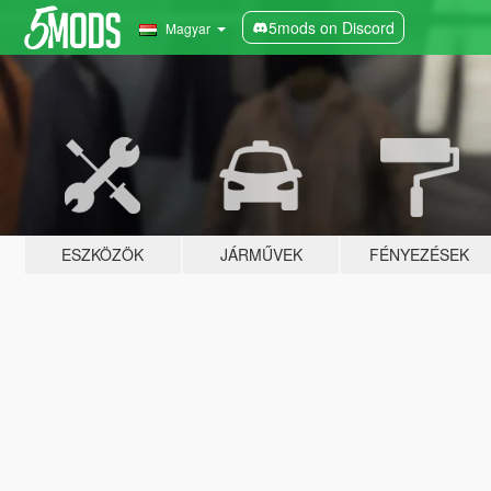
5mods on Discord
Magyar
ESZKÖZÖK
JÁRMŰVEK
FÉNYEZÉSEK