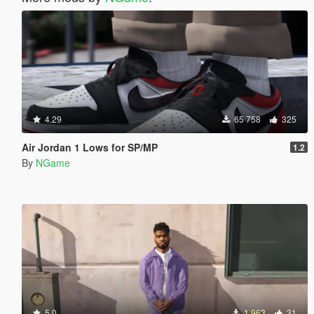
4.29
65 758
325
Air Jordan 1 Lows for SP/MP
1.2
By
NGame
5.0
1 963
31