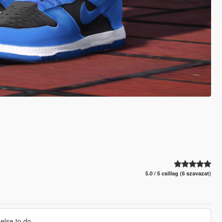
5.0 / 5 csillag (6 szavazat)
else to do.