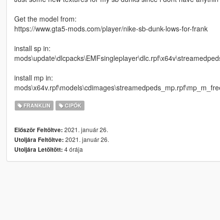
Get the model from:
https://www.gta5-mods.com/player/nike-sb-dunk-lows-for-frank
install sp in:
mods\update\dlcpacks\EMFsingleplayer\dlc.rpf\x64v\streamedped
install mp in:
mods\x64v.rpf\models\cdimages\streamedpeds_mp.rpf\mp_m_fr
FRANKLIN
CIPŐK
2021. január 26.
Először Feltöltve:
2021. január 26.
Utoljára Feltöltve:
4 órája
Utoljára Letöltött: