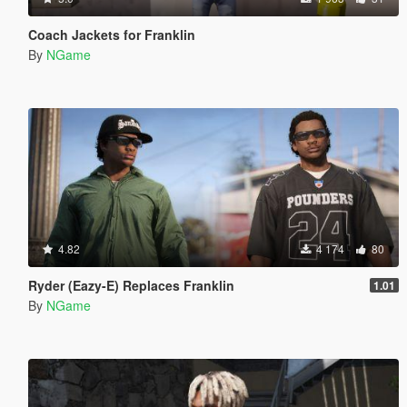
Coach Jackets for Franklin
By
NGame
4.82
4 174
80
Ryder (Eazy-E) Replaces Franklin
1.01
By
NGame