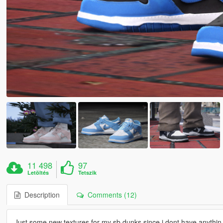
11 498
97
Letöltés
Tetszik
Description
Comments (12)
Just some new textures for my sb dunks since i dont have anythin 