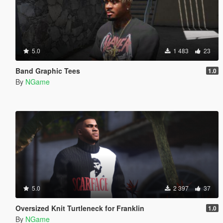
5.0
1 483
23
Band Graphic Tees
1.0
By
NGame
5.0
2 397
37
Oversized Knit Turtleneck for Franklin
1.0
By
NGame