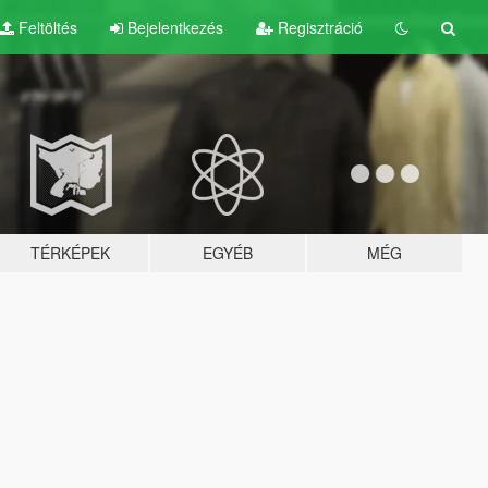
Feltöltés
Bejelentkezés
Regisztráció
TÉRKÉPEK
EGYÉB
MÉG