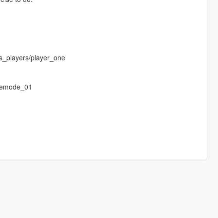
s_players/player_one
eemode_01