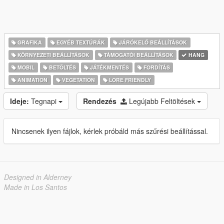
GRAFIKA
EGYÉB TEXTÚRÁK
JÁRÓKELŐ BEÁLLÍTÁSOK
KÖRNYEZETI BEÁLLÍTÁSOK
TÁMOGATÓI BEÁLLÍTÁSOK
HANG
MOBIL
BETÖLTÉS
JÁTÉKMENTÉS
FORDÍTÁS
ANIMATION
VEGETATION
LORE FRIENDLY
Ideje:
Tegnapi
Rendezés
Legújabb Feltöltések
Nincsenek ilyen fájlok, kérlek próbáld más szűrési beállítással.
Designed in Alderney
Made in Los Santos