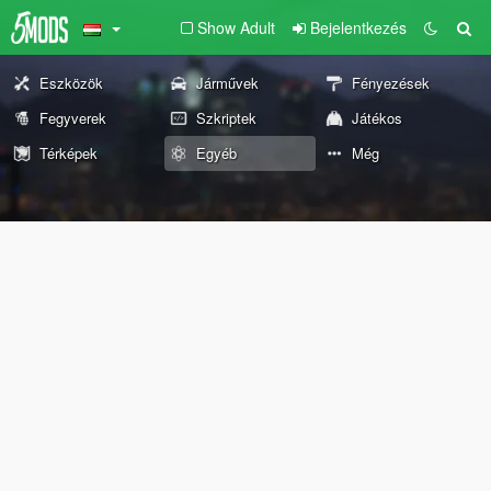
Show Adult
Bejelentkezés
Eszközök
Járművek
Fényezések
Fegyverek
Szkriptek
Játékos
Térképek
Egyéb
Még