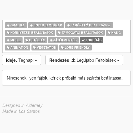
GRAFIKA
EGYÉB TEXTÚRÁK
JÁRÓKELŐ BEÁLLÍTÁSOK
KÖRNYEZETI BEÁLLÍTÁSOK
TÁMOGATÓI BEÁLLÍTÁSOK
HANG
MOBIL
BETÖLTÉS
JÁTÉKMENTÉS
FORDÍTÁS
ANIMATION
VEGETATION
LORE FRIENDLY
Ideje:
Tegnapi
Rendezés
Legújabb Feltöltések
Nincsenek ilyen fájlok, kérlek próbáld más szűrési beállítással.
Designed in Alderney
Made in Los Santos