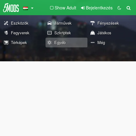
Show Adult
Bejelentkezés
Eszközök
Járművek
Fényezések
Fegyverek
Szkriptek
Játékos
Térképek
Egyéb
Még