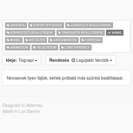
GRAFIKA
EGYÉB TEXTÚRÁK
JÁRÓKELŐ BEÁLLÍTÁSOK
KÖRNYEZETI BEÁLLÍTÁSOK
TÁMOGATÓI BEÁLLÍTÁSOK
HANG
MOBIL
BETÖLTÉS
JÁTÉKMENTÉS
FORDÍTÁS
ANIMATION
VEGETATION
LORE FRIENDLY
Ideje:
Tegnapi
Rendezés
Legújabb Verziók
Nincsenek ilyen fájlok, kérlek próbáld más szűrési beállítással.
Designed in Alderney
Made in Los Santos