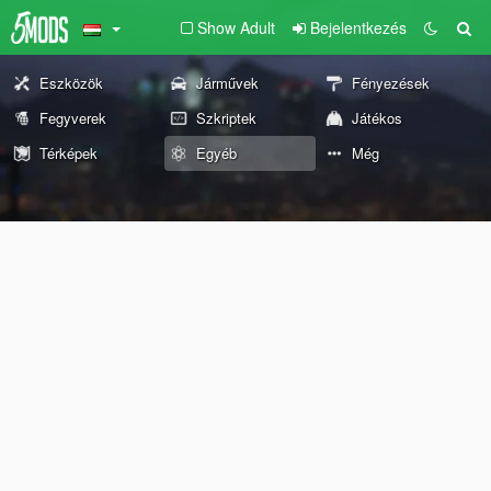
Show Adult
Bejelentkezés
Eszközök
Járművek
Fényezések
Fegyverek
Szkriptek
Játékos
Térképek
Egyéb
Még