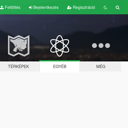
Feltöltés
Bejelentkezés
Regisztráció
TÉRKÉPEK
EGYÉB
MÉG