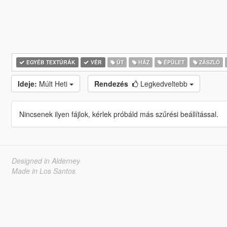
EGYÉB TEXTÚRÁK
VÉR
ÚT
HÁZ
ÉPÜLET
ZÁSZLÓ
Ideje:
Múlt Heti
Rendezés
Legkedveltebb
Nincsenek ilyen fájlok, kérlek próbáld más szűrési beállítással.
Designed in Alderney
Made in Los Santos