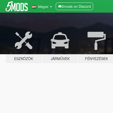
5mods on Discord
Magyar
ESZKÖZÖK
JÁRMŰVEK
FÉNYEZÉSEK