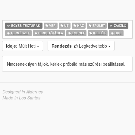
EGYÉB TEXTÚRÁK
VÉR
ÚT
HÁZ
ÉPÜLET
ZÁSZLÓ
TERMÉSZET
HIRDETŐTÁBLA
ÉGBOLT
KELLÉK
HUD
Ideje:
Múlt Heti
Rendezés
Legkedveltebb
Nincsenek ilyen fájlok, kérlek próbáld más szűrési beállítással.
Designed in Alderney
Made in Los Santos