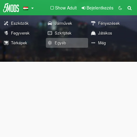
Show Adult
Bejelentkezés
Eszközök
Járművek
Fényezések
Fegyverek
Szkriptek
Játékos
Térképek
Egyéb
Még