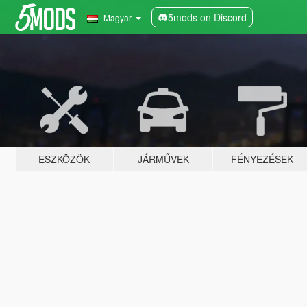
5mods on Discord
Magyar
ESZKÖZÖK
JÁRMŰVEK
FÉNYEZÉSEK