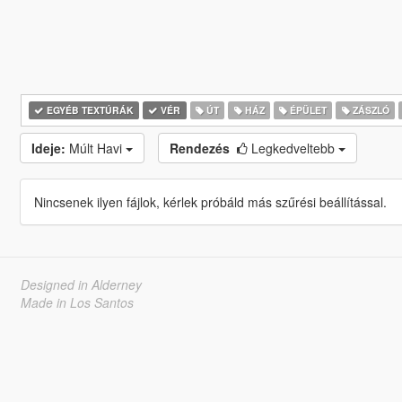
EGYÉB TEXTÚRÁK
VÉR
ÚT
HÁZ
ÉPÜLET
ZÁSZLÓ
Ideje:
Múlt Havi
Rendezés
Legkedveltebb
Nincsenek ilyen fájlok, kérlek próbáld más szűrési beállítással.
Designed in Alderney
Made in Los Santos