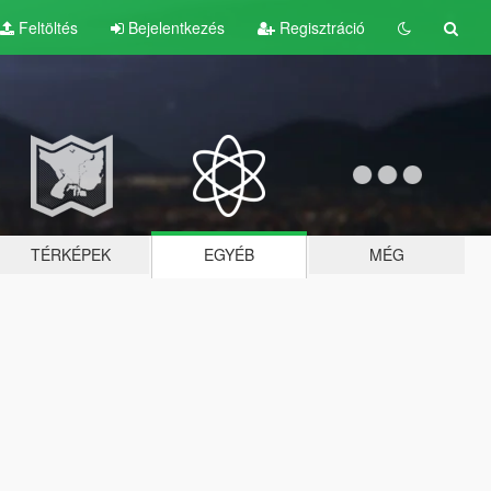
Feltöltés
Bejelentkezés
Regisztráció
TÉRKÉPEK
EGYÉB
MÉG