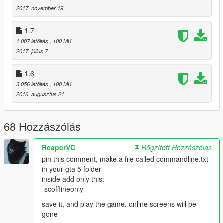
2017. november 19.
1.7
1 007 letöltés
, 100 MB
2017. július 7.
1.6
3 056 letöltés
, 100 MB
2016. augusztus 21.
68 Hozzászólás
ReaperVC
Rögzített Hozzászólás
pin this comment, make a file called commandline.txt
in your gta 5 folder
inside add only this:
-scofflineonly
save it, and play the game. online screens will be
gone