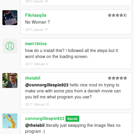
2017. január 14.
Fikriaaqila
No Woman ?
2017. január 17.
matt18tina
how do u install this? i followed all the steps but it
wont show on the loading screen.
2017. február 4.
theisbil
@connorgillespie923
hello nice mod im trying to
make one with some pics from a danish movie can
you tell me what program you use?
2017. február 21.
connorgillespie923
Szerző
@theisbil
literally just swapping the image files no
program :)