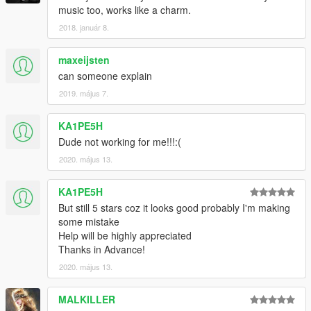
music too, works like a charm.
2018. január 8.
maxeijsten
can someone explain
2019. május 7.
KA1PE5H
Dude not working for me!!!:(
2020. május 13.
KA1PE5H
But still 5 stars coz it looks good probably I'm making
some mistake
Help will be highly appreciated
Thanks in Advance!
2020. május 13.
MALKILLER