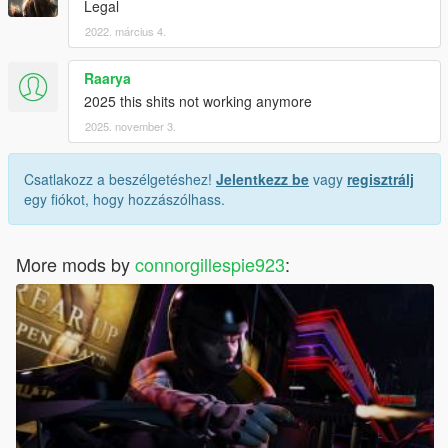
Legal
2022. március 4.
Raarya
2025 this shits not working anymore
2025. november 3.
Csatlakozz a beszélgetéshez!
Jelentkezz be
vagy
regisztrálj
egy fiókot, hogy hozzászólhass.
More mods by
connorgillespie923
: