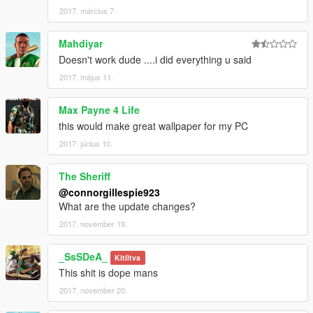
2017. március 7.
Mahdiyar
Doesn't work dude ....i did everything u said
2017. május 11.
Max Payne 4 Life
this would make great wallpaper for my PC
2017. június 10.
The Sheriff
@connorgillespie923
What are the update changes?
2017. november 19.
_SsSDeA_
Kitíltva
This shit is dope mans
2017. november 20.