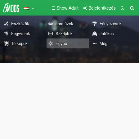
Show Adult
Bejelentkezés
Eszközök
Járművek
Fényezések
Fegyverek
Szkriptek
Játékos
Térképek
Egyéb
Még