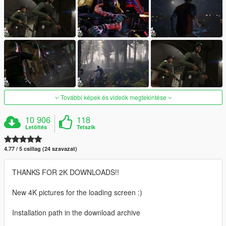
További képek és videók megtekintése
10 906
118
Letöltés
Tetszik
4.77 / 5 csillag (24 szavazat)
THANKS FOR 2K DOWNLOADS!!
New 4K pictures for the loading screen :)
Installation path in the download archive