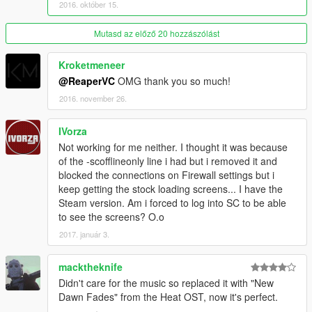
2016. október 15.
Mutasd az előző 20 hozzászólást
Kroketmeneer
@ReaperVC
OMG thank you so much!
2016. november 26.
IVorza
Not working for me neither. I thought it was because
of the -scofflineonly line i had but i removed it and
blocked the connections on Firewall settings but i
keep getting the stock loading screens... I have the
Steam version. Am i forced to log into SC to be able
to see the screens? O.o
2017. január 3.
macktheknife
Didn't care for the music so replaced it with "New
Dawn Fades" from the Heat OST, now it's perfect.