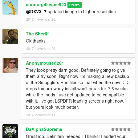
connorgillespie923
Szerző
@DXVX_7
updated image to higher resolution
2017. november 20.
The Sheriff
Ok thanks
2017. november 20.
Anonymoused281
They look pretty darn good. Definitely going to give
them a try soon. Right now I'm making a new backup
of the Smugglers Run files so that when the new DLC
drops tomorrow my install won't break for 2-6 weeks
while the mods I use get updated to be compatible
with it. I've got LSPDFR loading screens right now,
but yours look much better.
2017. december 11.
DaAlphaSupreme
Great job. Definitely needed.. Thanks! I added your