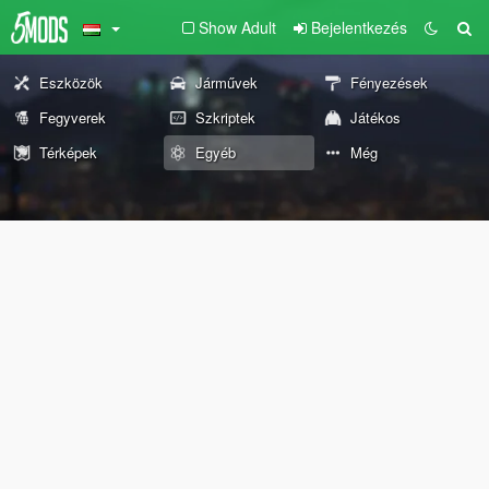
Show Adult
Bejelentkezés
Eszközök
Járművek
Fényezések
Fegyverek
Szkriptek
Játékos
Térképek
Egyéb
Még