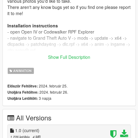
various photos you'd like to take.
There aren't any know bugs yet so if you find one please report
it to me!
Installation instructions
- open Open IV or Codewalker RPF Explorer
- navigate to Grand Theft Auto V -> mods -> update -> x64 ->
dlcpacks -> patchday4ng -> dlc.rpf -> x64 -> anim -> ingame ->
clip anim@.rpf
- put all .ycd files into clip anim@.rpf
Show Full Description
- close Open IV
- copy and paste animations from read me.txt into your
ANIMATION
Menyoo FavouriteAnims.xml
2024. február 25.
Először Feltöltve:
I'm the only and one creator of these poses
2024. február 26.
Utoljára Feltöltve:
3 napja
Utoljára Letöltött:
All Versions
1.0
(current)
1 226 letöltés
, 4 MB