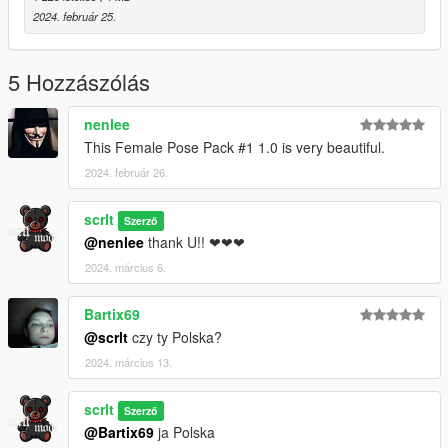
2024. február 25.
5 Hozzászólás
nenlee
This Female Pose Pack #1 1.0 is very beautiful.
2024. február 26.
scrlt
Szerző
@nenlee
thank U!! ❤❤❤
2024. március 6.
Bartix69
@scrlt
czy ty Polska?
2024. március 13.
scrlt
Szerző
@Bartix69
ja Polska