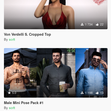
1 734
22
Von Verdelli S. Cropped Top
By
scrlt
5.0
1 198
13
Male Mini Pose Pack #1
By
scrlt