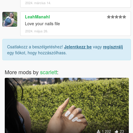
2024. március 14.
LeahManahl
Love your nails file
2024. május 26.
Csatlakozz a beszélgetéshez!
Jelentkezz be
vagy
regisztrálj
egy fiókot, hogy hozzászólhass.
More mods by
scarlett
:
1 202
23