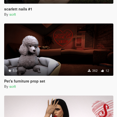
scarlett nails #1
By
scrlt
5.0
362
12
Pet's furniture prop set
By
scrlt