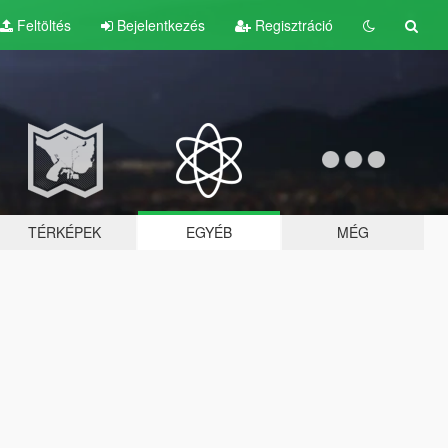
Feltöltés
Bejelentkezés
Regisztráció
TÉRKÉPEK
EGYÉB
MÉG