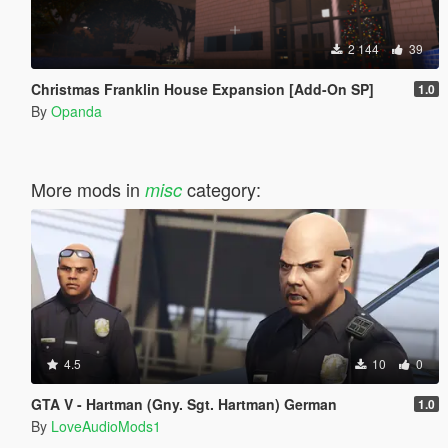
2 144
39
Christmas Franklin House Expansion [Add-On SP]
1.0
By
Opanda
More mods in
category:
misc
4.5
10
0
GTA V - Hartman (Gny. Sgt. Hartman) German
1.0
By
LoveAudioMods1