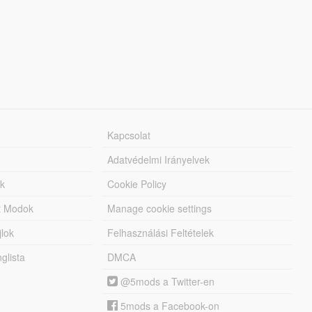
Kapcsolat
Adatvédelmi Irányelvek
k
Cookie Policy
tt Modok
Manage cookie settings
jlok
Felhasználási Feltételek
lista
DMCA
@5mods a Twitter-en
5mods a Facebook-on