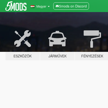
5mods on Discord
Magyar
ESZKÖZÖK
JÁRMŰVEK
FÉNYEZÉSEK