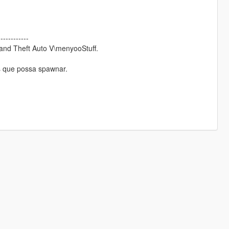
------------
rand Theft Auto V\menyooStuff.
s que possa spawnar.