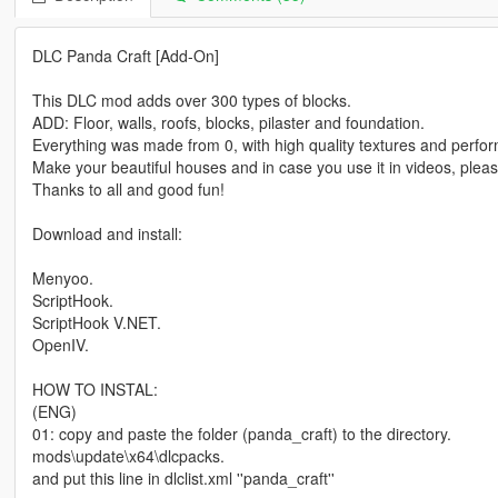
DLC Panda Craft [Add-On]
This DLC mod adds over 300 types of blocks.
ADD: Floor, walls, roofs, blocks, pilaster and foundation.
Everything was made from 0, with high quality textures and perfor
Make your beautiful houses and in case you use it in videos, plea
Thanks to all and good fun!
Download and install:
Menyoo.
ScriptHook.
ScriptHook V.NET.
OpenIV.
HOW TO INSTAL:
(ENG)
01: copy and paste the folder (panda_craft) to the directory.
mods\update\x64\dlcpacks.
and put this line in dlclist.xml ''panda_craft''