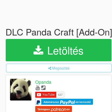
DLC Panda Craft [Add-On
Letöltés
Megosztás
Opanda
Adományozz
-on keresztül
Támogass
-on