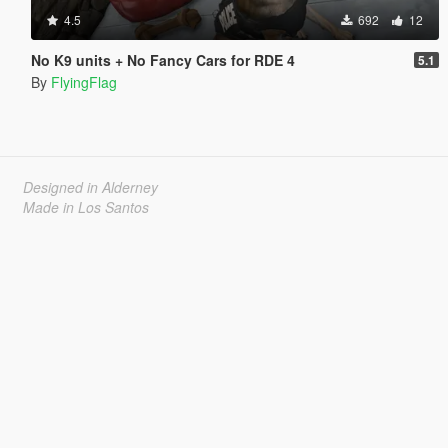
4.5
692
12
No K9 units + No Fancy Cars for RDE 4
5.1
By
FlyingFlag
Designed in Alderney
Made in Los Santos