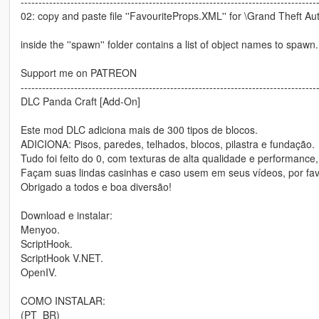
-----------------------------------------------------------------------------------
02: copy and paste file ''FavouriteProps.XML'' for \Grand Theft Au
inside the ''spawn'' folder contains a list of object names to spawn.
Support me on PATREON
-----------------------------------------------------------------------------------
DLC Panda Craft [Add-On]
Este mod DLC adiciona mais de 300 tipos de blocos.
ADICIONA: Pisos, paredes, telhados, blocos, pilastra e fundação.
Tudo foi feito do 0, com texturas de alta qualidade e performance
Façam suas lindas casinhas e caso usem em seus vídeos, por fav
Obrigado a todos e boa diversão!
Download e instalar:
Menyoo.
ScriptHook.
ScriptHook V.NET.
OpenIV.
COMO INSTALAR:
(PT_BR)