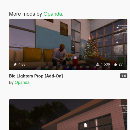
More mods by
Opanda
:
4.88
1 536
27
Bic Lighters Prop [Add-On]
1.0
By
Opanda