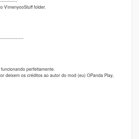
------------
to V\menyooStuff folder.
----------------
, funcionando perfeitamente.
or deixem os créditos ao autor do mod (eu) OPanda Play,