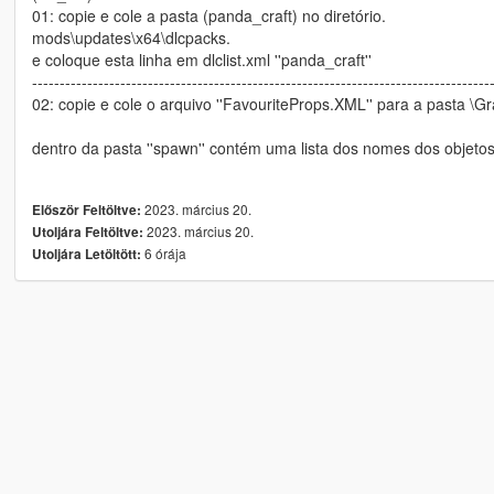
01: copie e cole a pasta (panda_craft) no diretório.
mods\updates\x64\dlcpacks.
e coloque esta linha em dlclist.xml ''panda_craft''
-----------------------------------------------------------------------------------
02: copie e cole o arquivo ''FavouriteProps.XML'' para a pasta \G
dentro da pasta ''spawn'' contém uma lista dos nomes dos objeto
2023. március 20.
Először Feltöltve:
2023. március 20.
Utoljára Feltöltve:
6 órája
Utoljára Letöltött: