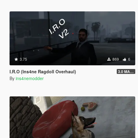
3.75
869
6
I.R.O (Ins4ne Ragdoll Overhaul)
3.0 MASSIVE OVERHAUL
By
ins4nemodder