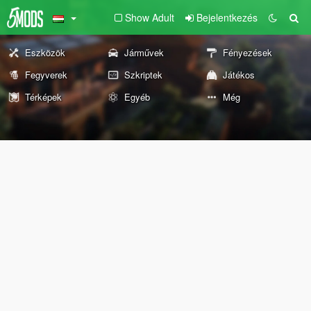
Show Adult
Bejelentkezés
Eszközök
Járművek
Fényezések
Fegyverek
Szkriptek
Játékos
Térképek
Egyéb
Még