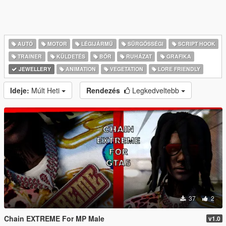
AUTÓ
MOTOR
LÉGIJÁRMŰ
SŰRGŐSSÉGI
SCRIPT HOOK
TRAINER
KÜLDETÉS
BŐR
RUHÁZAT
GRAFIKA
JEWELLERY
ANIMATION
VEGETATION
LORE FRIENDLY
Ideje:
Múlt Heti
Rendezés
Legkedveltebb
37
2
Chain EXTREME For MP Male
v1.0