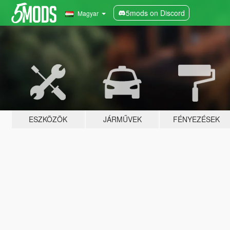
5mods on Discord
Magyar
ESZKÖZÖK
JÁRMŰVEK
FÉNYEZÉSEK