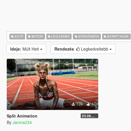
AUTÓ
MOTOR
LÉGIJÁRMŰ
SŰRGŐSSÉGI
SCRIPT HOOK
Ideje:
Múlt Heti
Rendezés
Legkedveltebb
126
1
Split Animation
03.08.2026
By
Janina234