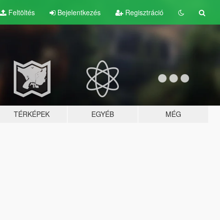
Feltöltés
Bejelentkezés
Regisztráció
TÉRKÉPEK
EGYÉB
MÉG