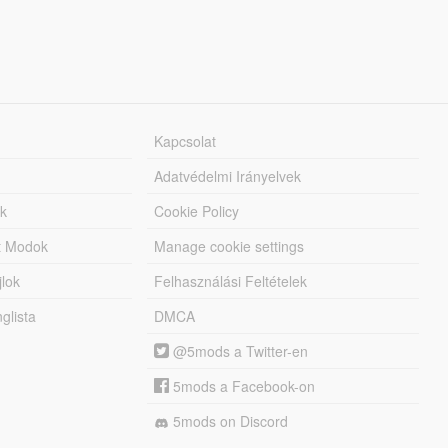
Kapcsolat
Adatvédelmi Irányelvek
k
Cookie Policy
tt Modok
Manage cookie settings
jlok
Felhasználási Feltételek
lista
DMCA
@5mods a Twitter-en
5mods a Facebook-on
5mods on Discord