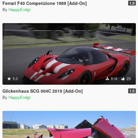
Ferrari F40 Competizione 1989 [Add-On]
1.0
By
HappyEndgr
5.0
818
20
Glickenhaus SCG 004C 2019 [Add-On]
1.5
By
HappyEndgr