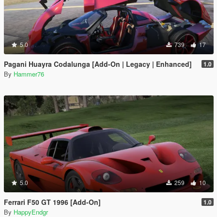
5.0
739
17
Pagani Huayra Codalunga [Add-On | Legacy | Enhanced]
1.0
By
Hammer76
5.0
259
10
Ferrari F50 GT 1996 [Add-On]
1.0
By
HappyEndgr