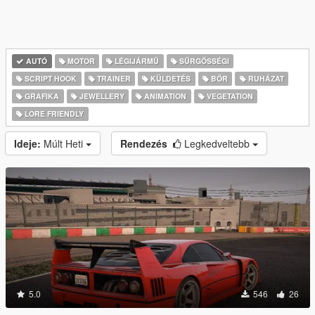
AUTÓ
MOTOR
LÉGIJÁRMŰ
SŰRGŐSSÉGI
SCRIPT HOOK
TRAINER
KÜLDETÉS
BŐR
RUHÁZAT
GRAFIKA
JEWELLERY
ANIMATION
VEGETATION
LORE FRIENDLY
Ideje:
Múlt Heti
Rendezés
Legkedveltebb
5.0
546
26