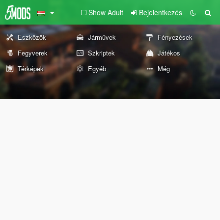
Show Adult
Bejelentkezés
Eszközök
Járművek
Fényezések
Fegyverek
Szkriptek
Játékos
Térképek
Egyéb
Még