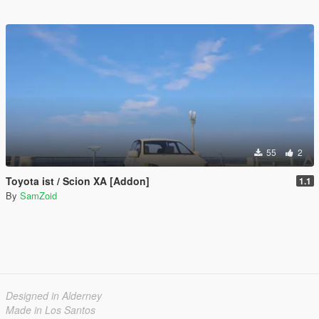
55
2
Toyota ist / Scion XA [Addon]
1.1
By
SamZoid
Designed in Alderney
Made in Los Santos