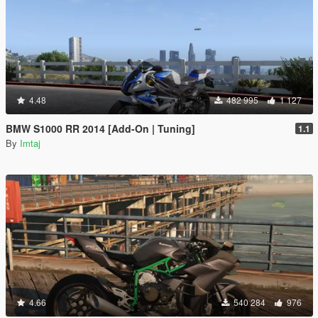
4.48
482 995
1 127
BMW S1000 RR 2014 [Add-On | Tuning]
1.1
By
Imtaj
4.66
540 284
976