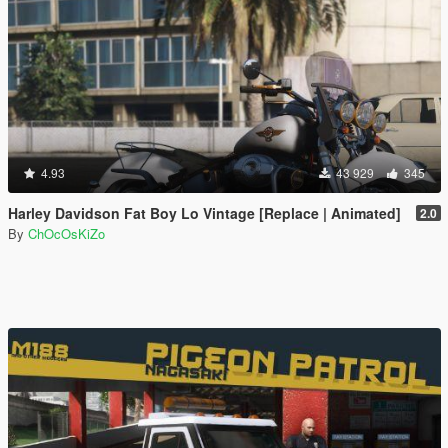
4.93
43 929
345
Harley Davidson Fat Boy Lo Vintage [Replace | Animated]
2.0
By
ChOcOsKiZo