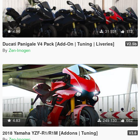
4.96
31 531
172
Ducati Panigale V4 Pack [Add-On | Tuning | Liveries]
V2.5b
By
Zen-Imogen
4.83
249 130
662
2018 Yamaha YZF-R1/R1M [Addons | Tuning]
V3.6
By
Zen-Imogen