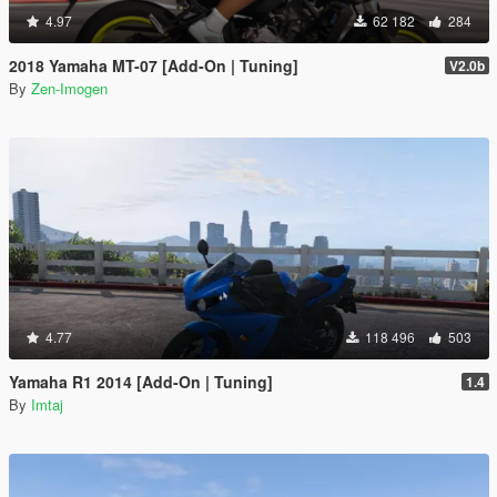
4.97
62 182
284
2018 Yamaha MT-07 [Add-On | Tuning]
V2.0b
By
Zen-Imogen
4.77
118 496
503
Yamaha R1 2014 [Add-On | Tuning]
1.4
By
Imtaj