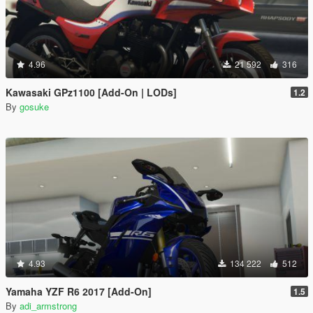
4.96
21 592
316
Kawasaki GPz1100 [Add-On | LODs]
1.2
By
gosuke
4.93
134 222
512
Yamaha YZF R6 2017 [Add-On]
1.5
By
adi_armstrong