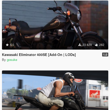
5.0
23 829
282
Kawasaki Eliminator 400SE [Add-On | LODs]
1.0
By
gosuke