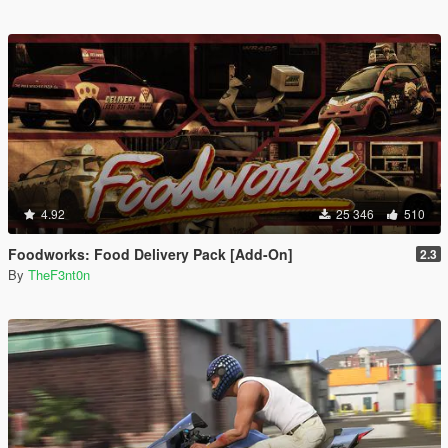
4.92
25 346
510
Foodworks: Food Delivery Pack [Add-On]
2.3
By
TheF3nt0n