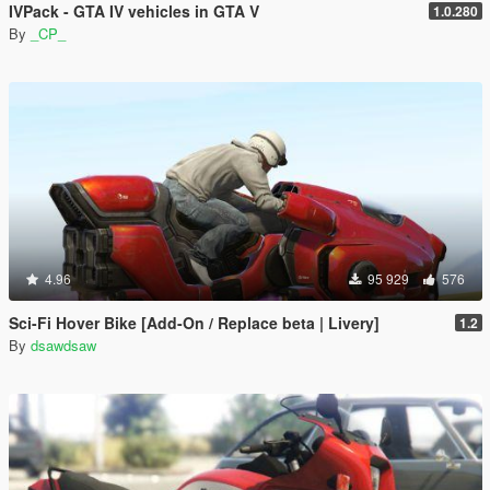
IVPack - GTA IV vehicles in GTA V
1.0.280
By
_CP_
4.96
95 929
576
Sci-Fi Hover Bike [Add-On / Replace beta | Livery]
1.2
By
dsawdsaw