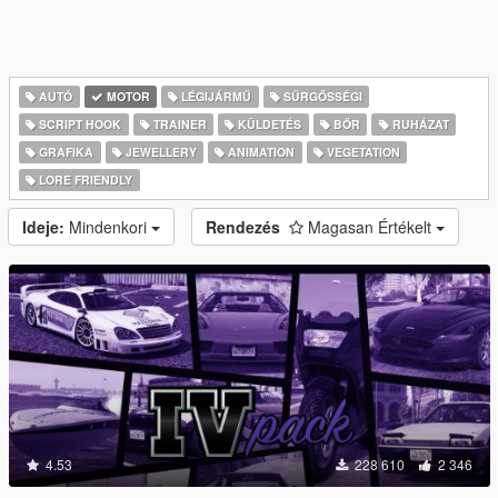
AUTÓ
MOTOR
LÉGIJÁRMŰ
SŰRGŐSSÉGI
SCRIPT HOOK
TRAINER
KÜLDETÉS
BŐR
RUHÁZAT
GRAFIKA
JEWELLERY
ANIMATION
VEGETATION
LORE FRIENDLY
Ideje:
Mindenkori
Rendezés
Magasan Értékelt
4.53
228 610
2 346