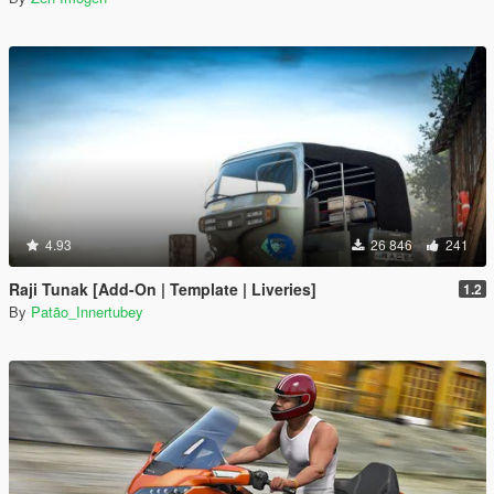
4.93
26 846
241
Raji Tunak [Add-On | Template | Liveries]
1.2
By
Patão_Innertubey