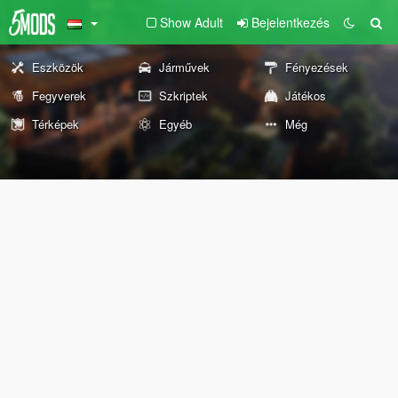
Show Adult
Bejelentkezés
Eszközök
Járművek
Fényezések
Fegyverek
Szkriptek
Játékos
Térképek
Egyéb
Még