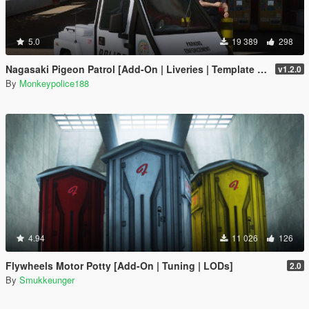
5.0
19 389
298
Nagasaki Pigeon Patrol [Add-On | Liveries | Template | Sound | Custom Shards]
v1.2.0
By
Monkeypolice188
4.94
11 026
126
Flywheels Motor Potty [Add-On | Tuning | LODs]
2.0
By
Smukkeunger