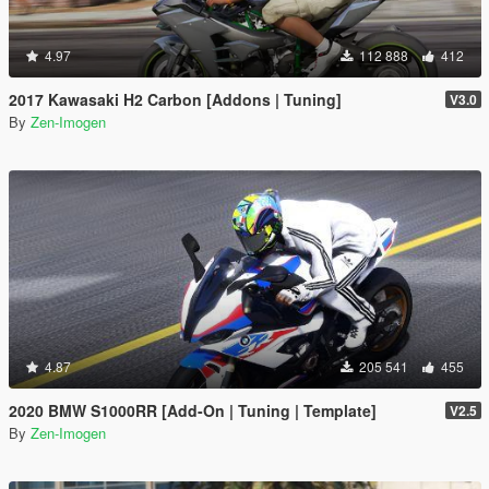
4.97
112 888
412
2017 Kawasaki H2 Carbon [Addons | Tuning]
V3.0
By
Zen-Imogen
4.87
205 541
455
2020 BMW S1000RR [Add-On | Tuning | Template]
V2.5
By
Zen-Imogen