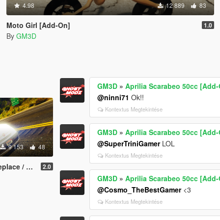
4.98
12 889
83
Moto Girl [Add-On]
1.0
By
GM3D
GM3D
»
Aprilia Scarabeo 50cc [Add-
@ninni71
Ok!!
Kontextus Megtekintése
GM3D
»
Aprilia Scarabeo 50cc [Add-
@SuperTriniGamer
LOL
9 153
48
Kontextus Megtekintése
e / FiveM]
2.0
GM3D
»
Aprilia Scarabeo 50cc [Add-
@Cosmo_TheBestGamer
<3
Kontextus Megtekintése