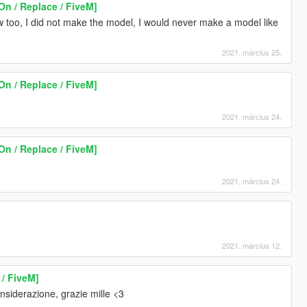
On / Replace / FiveM]
w too, I did not make the model, I would never make a model like
2021. március 25.
On / Replace / FiveM]
2021. március 24.
On / Replace / FiveM]
2021. március 24.
2021. március 12.
 / FiveM]
siderazione, grazie mille <3