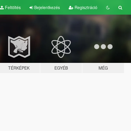
Feltöltés
Bejelentkezés
Regisztráció
TÉRKÉPEK
EGYÉB
MÉG