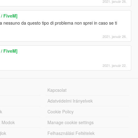
2021. január 26.
 / FiveM]
 a nessuno da questo tipo di problema non sprei in caso se ti
2021. január 26.
 / FiveM]
2021. január 22.
Kapcsolat
Adatvédelmi Irányelvek
k
Cookie Policy
tt Modok
Manage cookie settings
jlok
Felhasználási Feltételek