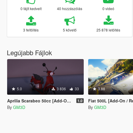
0 fájlt kedvelt
40 hozzászólás
0 videó
3 feltöltés
5 követő
25 878 letöltés
Legújabb Fájlok
5.0
3 836
33
3.88
Aprilia Scarabeo 50cc [Add-On / Replace / FiveM]
Fiat 500L [Add-On / Replac
1.0
By
GM3D
By
GM3D