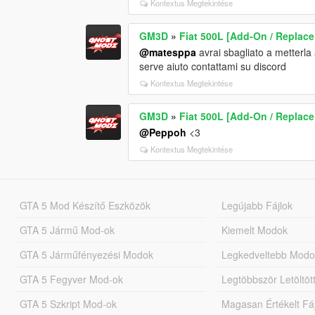
Kontextus Megtekintése
GM3D
»
Fiat 500L [Add-On / Replace
@matesppa
avrai sbagliato a metterla
serve aiuto contattami su discord
Kontextus Megtekintése
GM3D
»
Fiat 500L [Add-On / Replace
@Peppoh
<3
Kontextus Megtekintése
GTA 5 Mod Készítő Eszközök
Legújabb Fájlok
GTA 5 Jármű Mod-ok
Kiemelt Modok
GTA 5 Járműfényezési Modok
Legkedveltebb Modo
GTA 5 Fegyver Mod-ok
Legtöbbször Letöltö
GTA 5 Szkript Mod-ok
Magasan Értékelt Fá