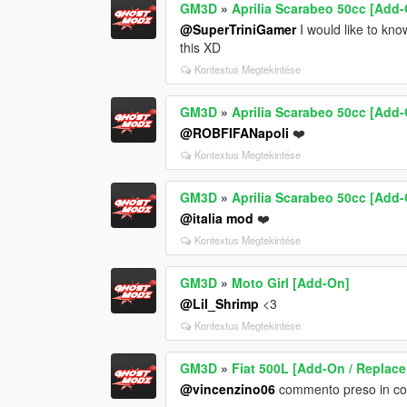
GM3D
»
Aprilia Scarabeo 50cc [Add-
@SuperTriniGamer
I would like to kno
this XD
Kontextus Megtekintése
GM3D
»
Aprilia Scarabeo 50cc [Add-
@ROBFIFANapoli
❤️
Kontextus Megtekintése
GM3D
»
Aprilia Scarabeo 50cc [Add-
@italia mod
❤️
Kontextus Megtekintése
GM3D
»
Moto Girl [Add-On]
@Lil_Shrimp
<3
Kontextus Megtekintése
GM3D
»
Fiat 500L [Add-On / Replace
@vincenzino06
commento preso in con