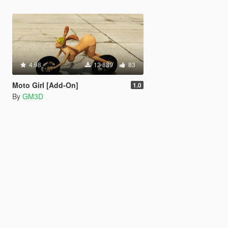
4.98
12 889
83
Moto Girl [Add-On]
1.0
By
GM3D