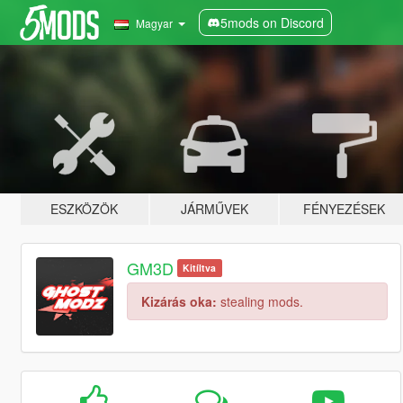
5mods on Discord
Magyar
ESZKÖZÖK
JÁRMŰVEK
FÉNYEZÉSEK
GM3D
Kitíltva
Kizárás oka:
stealing mods.