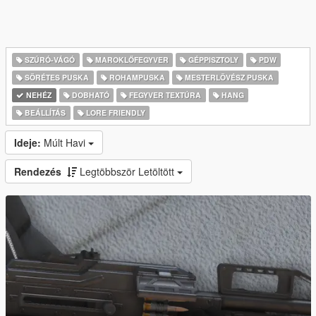
SZÚRÓ-VÁGÓ
MAROKLŐFEGYVER
GÉPPISZTOLY
PDW
SÖRÉTES PUSKA
ROHAMPUSKA
MESTERLÖVÉSZ PUSKA
NEHÉZ
DOBHATÓ
FEGYVER TEXTÚRA
HANG
BEÁLLÍTÁS
LORE FRIENDLY
Ideje:
Múlt Havi
Rendezés
Legtöbbször Letöltött