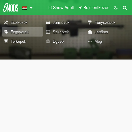
Show Adult
Bejelentkezés
Eszközök
Járművek
Fényezések
Fegyverek
Szkriptek
Játékos
Térképek
Egyéb
Még