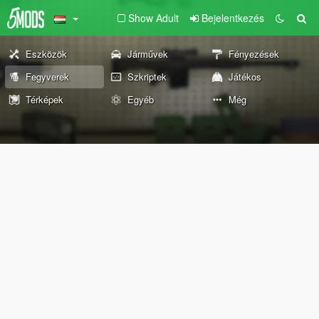
Show Adult
Bejelentkezés
Eszközök
Járművek
Fényezések
Fegyverek
Szkriptek
Játékos
Térképek
Egyéb
Még