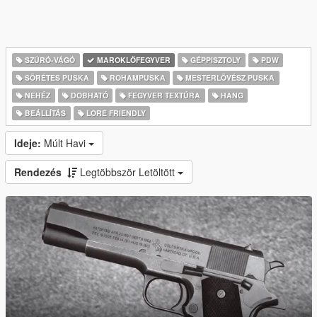
SZÚRÓ-VÁGÓ
MAROKLŐFEGYVER
GÉPPISZTOLY
PDW
SÖRÉTES PUSKA
ROHAMPUSKA
MESTERLÖVÉSZ PUSKA
NEHÉZ
DOBHATÓ
FEGYVER TEXTÚRA
HANG
BEÁLLÍTÁS
LORE FRIENDLY
Ideje:
Múlt Havi
Rendezés
Legtöbbször Letöltött