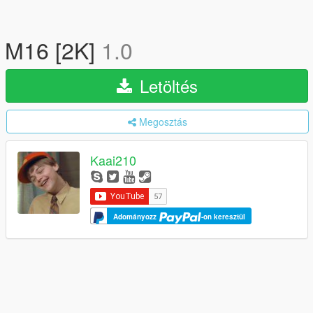
M16 [2K]
1.0
Letöltés
Megosztás
Kaai210
Adományozz
-on keresztül