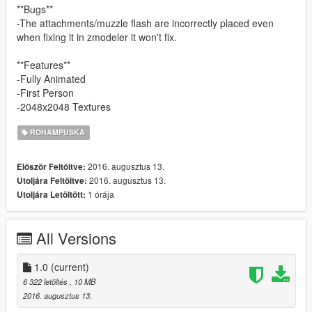
**Bugs**
-The attachments/muzzle flash are incorrectly placed even
when fixing it in zmodeler it won't fix.
**Features**
-Fully Animated
-First Person
-2048x2048 Textures
ROHAMPUSKA
2016. augusztus 13.
Először Feltöltve:
2016. augusztus 13.
Utoljára Feltöltve:
1 órája
Utoljára Letöltött:
All Versions
1.0
(current)
6 322 letöltés
, 10 MB
2016. augusztus 13.