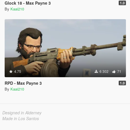
Glock 18 - Max Payne 3
1.0
By
Kaai210
4.75
6 302
71
RPD - Max Payne 3
1.0
By
Kaai210
Designed in Alderney
Made in Los Santos