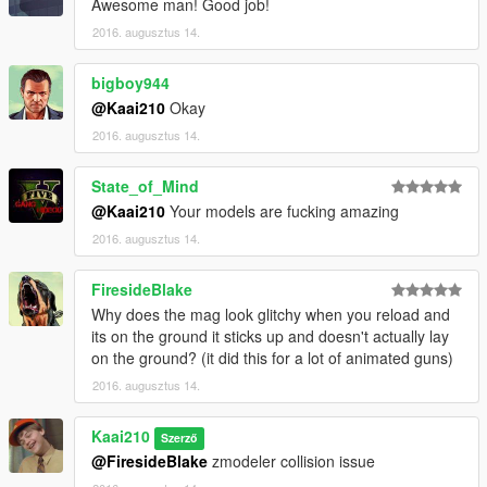
Awesome man! Good job!
2016. augusztus 14.
bigboy944
@Kaai210
Okay
2016. augusztus 14.
State_of_Mind
@Kaai210
Your models are fucking amazing
2016. augusztus 14.
FiresideBlake
Why does the mag look glitchy when you reload and
its on the ground it sticks up and doesn't actually lay
on the ground? (it did this for a lot of animated guns)
2016. augusztus 14.
Kaai210
Szerző
@FiresideBlake
zmodeler collision issue