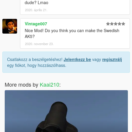
dude? Lmao
2020. április 21.
Vintage007
Nice Mod! Do you think you can make the Swedish
AK5?
2020. november 23.
Csatlakozz a beszélgetéshez!
Jelentkezz be
vagy
regisztrálj
egy fiókot, hogy hozzászólhass.
More mods by
Kaai210
: