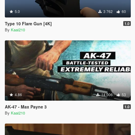
5.0
3 762
60
Type 10 Flare Gun [4K]
1.0
By
Kaai210
4.86
14 006
53
AK-47 - Max Payne 3
1.0
By
Kaai210