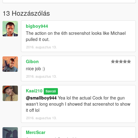
13 Hozzászólás
bigboy944
The action on the 6th screenshot looks like Michael
pulled it out.
2016. augusztus 13.
Gibon
nice job :)
2016. augusztus 13.
Kaai210
Szerző
@smallboy944
Yea lol the actual Cock for the gun
wasn't long enough I showed that screenshot to show
it off lol
2016. augusztus 13.
MercScar