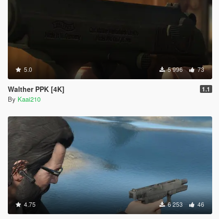
5.0
5 996
73
Walther PPK [4K]
1.1
By
Kaai210
4.75
6 253
46