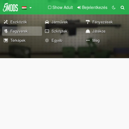
Show Adult
Bejelentkezés
Eszközök
Járművek
Fényezések
Fegyverek
Szkriptek
Játékos
Térképek
Egyéb
Még