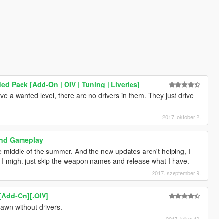
ed Pack [Add-On | OIV | Tuning | Liveries]
 a wanted level, there are no drivers in them. They just drive
2017. október 2.
and Gameplay
he middle of the summer. And the new updates aren't helping, I
ng. I might just skip the weapon names and release what I have.
2017. szeptember 9.
 [Add-On][.OIV]
pawn without drivers.
2017. július 19.