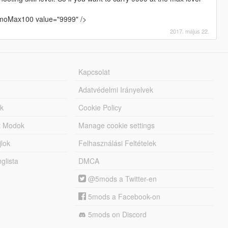
moMax100 value="9999" />
2017. május 22.
Kapcsolat
Adatvédelmi Irányelvek
k
Cookie Policy
tt Modok
Manage cookie settings
jlok
Felhasználási Feltételek
lista
DMCA
@5mods a Twitter-en
5mods a Facebook-on
5mods on Discord