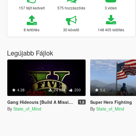
157 fájlt kedvelt
575 hozzászólás
3 videó
8 feltöltés
30 követő
148 405 letöltés
Legújabb Fájlok
4.38
24 934
200
5.0
Gang Hideouts [Build A Mission]
Super Hero Fighting
1.5
By
State_of_Mind
By
State_of_Mind