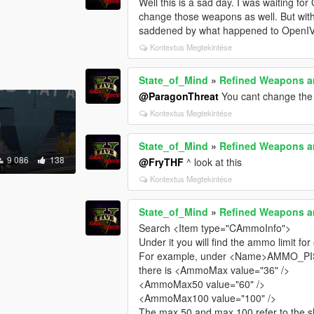
Well this is a sad day. I was waiting f
change those weapons as well. But with
saddened by what happened to OpenIV
Kontextus Megtekintése
State_of_Mind
»
Refined Weapons 
@ParagonThreat
You cant change the 
Kontextus Megtekintése
State_of_Mind
»
Refined Weapons 
9 086
138
@FryTHF
^ look at this
Kontextus Megtekintése
State_of_Mind
»
Refined Weapons 
Search <Item type="CAmmoInfo">
Under it you will find the ammo limit fo
For example, under <Name>AMMO_P
there is <AmmoMax value="36" />
<AmmoMax50 value="60" />
<AmmoMax100 value="100" />
The max 50 and max 100 refer to the sho