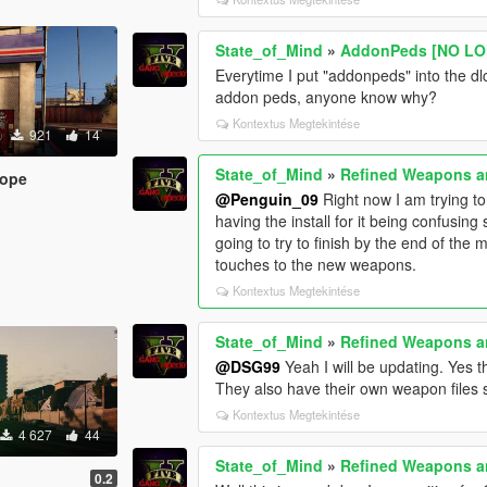
State_of_Mind
»
AddonPeds [NO LO
Everytime I put "addonpeds" into the dl
addon peds, anyone know why?
Kontextus Megtekintése
921
14
State_of_Mind
»
Refined Weapons 
cope
@Penguin_09
Right now I am trying t
having the install for it being confusing
going to try to finish by the end of the
touches to the new weapons.
Kontextus Megtekintése
State_of_Mind
»
Refined Weapons 
@DSG99
Yeah I will be updating. Yes 
They also have their own weapon files 
Kontextus Megtekintése
4 627
44
State_of_Mind
»
Refined Weapons 
0.2