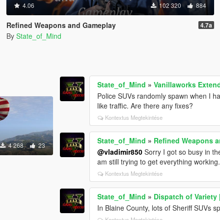
4.06
102 320
884
Refined Weapons and Gameplay
4.7a
By
State_of_Mind
State_of_Mind
»
Vanillaworks Extend
Police SUVs randomly spawn when I have
like traffic. Are there any fixes?
Kontextus Megtekintése
State_of_Mind
»
Refined Weapons 
4 268
23
@vladimir850
Sorry I got so busy in t
am still trying to get everything worki
Kontextus Megtekintése
State_of_Mind
»
Dispatch of Variety
In Blaine County, lots of Sheriff SUVs s
Kontextus Megtekintése