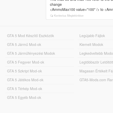
change
<AmmoMax100 value="100" /> to <Am
Kontextus Megtekintése
GTA 5 Mod Készítő Eszközök
Legújabb Fájlok
GTA 5 Jármű Mod-ok
Kiemelt Modok
GTA 5 Járműfényezési Modok
Legkedveltebb Modo
GTA 5 Fegyver Mod-ok
Legtöbbször Letöltö
GTA 5 Szkript Mod-ok
Magasan Értékelt Fá
GTA 5 Játékos Mod-ok
GTA5-Mods.com Rang
GTA 5 Térkép Mod-ok
GTA 5 Egyéb Mod-ok