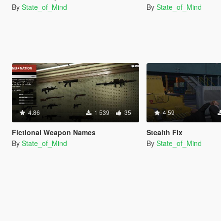
By
State_of_Mind
By
State_of_Mind
4.86
1 539
35
4.59
Fictional Weapon Names
Stealth Fix
By
State_of_Mind
By
State_of_Mind