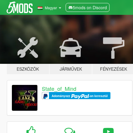
5mods on Discord
Magyar
ESZKÖZÖK
JÁRMŰVEK
FÉNYEZÉSEK
State_of_Mind
Adományozz
-on keresztül