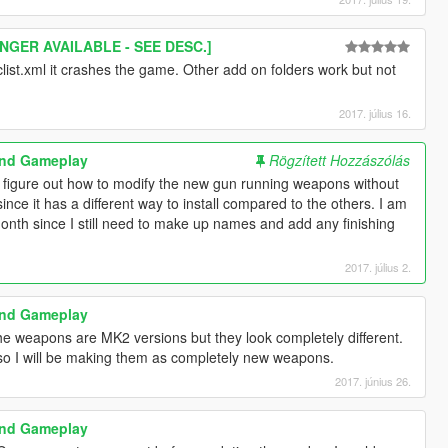
NGER AVAILABLE - SEE DESC.]
clist.xml it crashes the game. Other add on folders work but not
2017. július 16.
and Gameplay
Rögzített Hozzászólás
o figure out how to modify the new gun running weapons without
 since it has a different way to install compared to the others. I am
 month since I still need to make up names and add any finishing
2017. július 2.
and Gameplay
the weapons are MK2 versions but they look completely different.
so I will be making them as completely new weapons.
2017. június 26.
and Gameplay