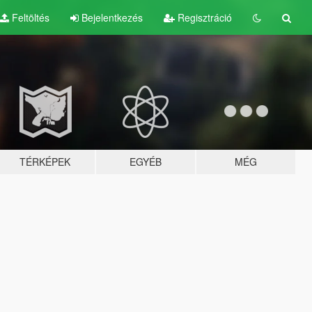
Feltöltés
Bejelentkezés
Regisztráció
TÉRKÉPEK
EGYÉB
MÉG