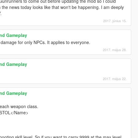
or Gunrunners to come out before updating the mod so I could
 the news today looks like that won't be happening. I am deeply
.
2017. június 15.
and Gameplay
damage for only NPCs. It applies to everyone.
2017. május 28.
and Gameplay
2017. május 22.
and Gameplay
r each weapon class.
ISTOL</Name>
oting skill level. So if you want to carry 9999 at the max level