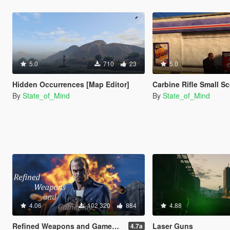
5.0
710
23
5.0
Hidden Occurrences [Map Editor]
Carbine Rifle Small S
By
State_of_Mind
By
State_of_Mind
4.06
102 320
884
4.88
Refined Weapons and Gameplay
Laser Guns
4.7a