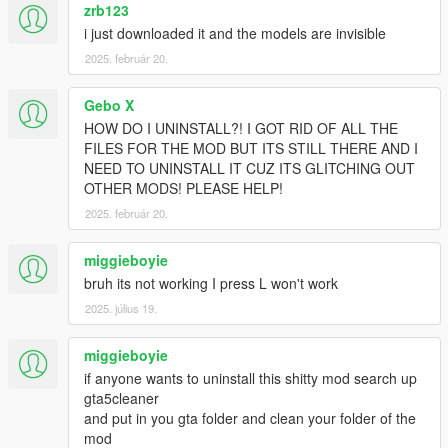
zrb123
i just downloaded it and the models are invisible
2025. február 20.
Gebo X
HOW DO I UNINSTALL?! I GOT RID OF ALL THE
FILES FOR THE MOD BUT ITS STILL THERE AND I
NEED TO UNINSTALL IT CUZ ITS GLITCHING OUT
OTHER MODS! PLEASE HELP!
2025. február 20.
miggieboyie
bruh its not working I press L won't work
2025. július 19.
miggieboyie
if anyone wants to uninstall this shitty mod search up
gta5cleaner
and put in you gta folder and clean your folder of the
mod