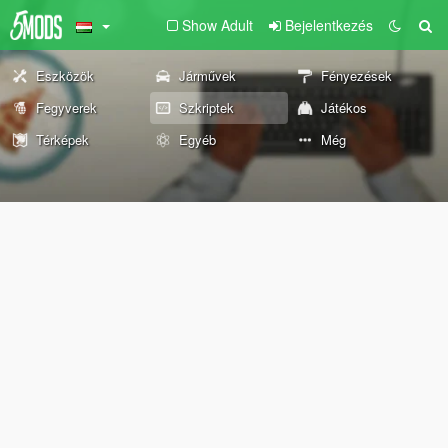
Show Adult
Bejelentkezés
Eszközök
Járművek
Fényezések
Fegyverek
Szkriptek
Játékos
Térképek
Egyéb
Még