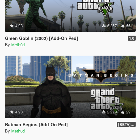
4.93
6 257
66
Green Goblin (2002) [Add-On Ped]
1.0
By
Meth0d
4.93
2 229
29
Batman Begins [Add-On Ped]
[BETA] 1.0
By
Meth0d