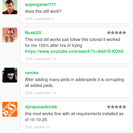
supergamer777
does this still work?
2025. szeptember 4.
Nuski25
This mod stil works just follow this tutorial it worked
for me 100% after hrs of trying
https://www.youtube.com/watch?v=9dd1E-KOhlI
2025. szeptember 14.
nenlee
After adding many peds in addonpeds it is corrupting
all added peds.
2025. szeptember 19.
djtrapstardrinkk
this mod works fine with all requirements installed as
of 10-10-25.
2025. október 10.