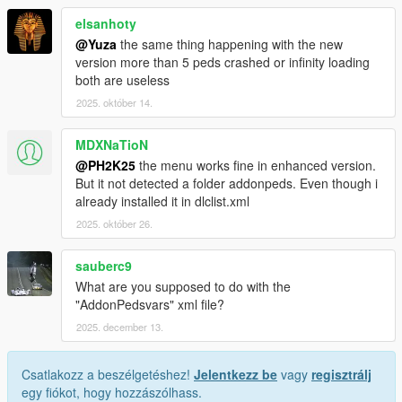
elsanhoty
@Yuza
the same thing happening with the new
version more than 5 peds crashed or infinity loading
both are useless
2025. október 14.
MDXNaTioN
@PH2K25
the menu works fine in enhanced version.
But it not detected a folder addonpeds. Even though i
already installed it in dlclist.xml
2025. október 26.
sauberc9
What are you supposed to do with the
"AddonPedsvars" xml file?
2025. december 13.
Csatlakozz a beszélgetéshez!
Jelentkezz be
vagy
regisztrálj
egy fiókot, hogy hozzászólhass.