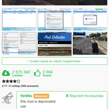
További képek és videók megtekintése
2 570 340
3 594
Letöltés
Tetszik
4.17 / 5 csillag (528 szavazat)
ReNNie
Rögzített Hozzászólás
Moderátor
this mod is deprecated
use