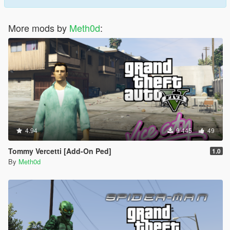
More mods by
Meth0d
:
4.94
9 445
49
Tommy Vercetti [Add-On Ped]
1.0
By
Meth0d