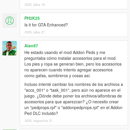
2025. július 19.
PH2K25
Is it for GTA Enhanced?
2025. július 27.
Alan97
He estado usando el mod Addon Peds y me
preguntaba cómo instalar accesorios para el mod.
Los pies y ropa se generan bien, pero los accesorios
no aparecen cuando intento agregar accesorios
como gafas, sombreros y cosas así.
Incluso intenté cambiar los nombres de los archivos a
"accs_001" o "task_001", pero aún no aparece en el
juego. ¿Dónde debe poner los archivos/alfombras de
accesorios para que aparezcan? ¿O necesito crear
un "pedprops.rpf" o "addonpedprops.rpf" en el Addon
Ped DLC incluido?
2025. augusztus 21.