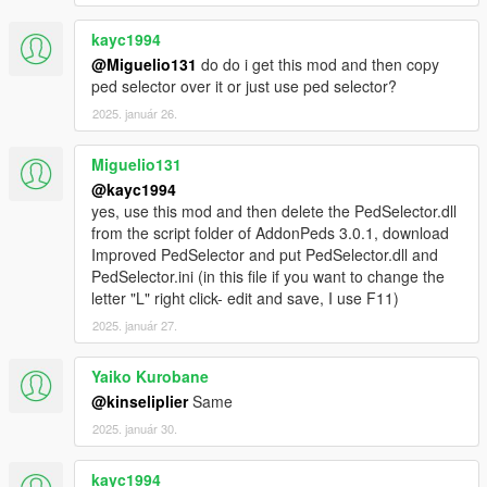
kayc1994
@Miguelio131
do do i get this mod and then copy
ped selector over it or just use ped selector?
2025. január 26.
Miguelio131
@kayc1994
yes, use this mod and then delete the PedSelector.dll
from the script folder of AddonPeds 3.0.1, download
Improved PedSelector and put PedSelector.dll and
PedSelector.ini (in this file if you want to change the
letter "L" right click- edit and save, I use F11)
2025. január 27.
Yaiko Kurobane
@kinseliplier
Same
2025. január 30.
kayc1994