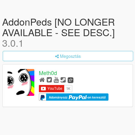
AddonPeds [NO LONGER
AVAILABLE - SEE DESC.]
3.0.1
Megosztás
Meth0d
Adományozz
-on keresztül