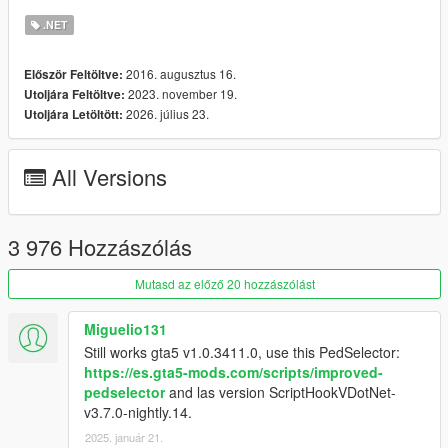
Last version of Scripthook
.NET
Last version of ScripthookVDotNet
Last version of NativeUI
2016. augusztus 16.
Először Feltöltve:
2023. november 19.
Utoljára Feltöltve:
2026. július 23.
Utoljára Letöltött:
AddonPeds 3.0 Read-Me
You must read.
All Versions
Hotkeys
Press "
L
" to Open Ped Selector Menu.
3 976 Hozzászólás
Credits
Leo 'Meth0d' -
http://meth0d.org
Mutasd az előző 20 hozzászólást
Miguelio131
Still works gta5 v1.0.3411.0, use this PedSelector:
https://es.gta5-mods.com/scripts/improved-
pedselector
and las version ScriptHookVDotNet-
v3.7.0-nightly.14.
2025. január 21.