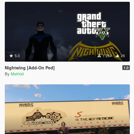
5.0
1 264
26
Nightwing [Add-On Ped]
1.0
By
Meth0d