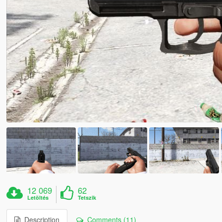
12 069
62
Letöltés
Tetszik
Description
Comments (11)