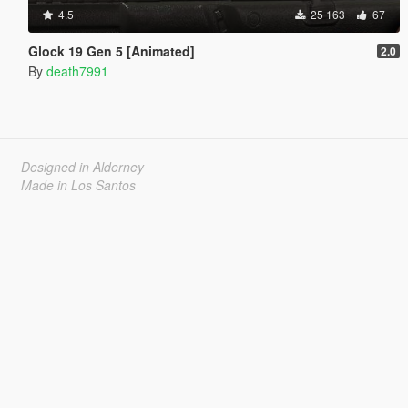
4.5
25 163
67
Glock 19 Gen 5 [Animated]
2.0
By
death7991
Designed in Alderney
Made in Los Santos