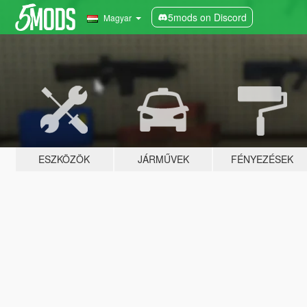
5mods on Discord
Magyar
ESZKÖZÖK
JÁRMŰVEK
FÉNYEZÉSEK