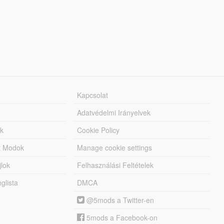
Kapcsolat
Adatvédelmi Irányelvek
k
Cookie Policy
tt Modok
Manage cookie settings
jlok
Felhasználási Feltételek
lista
DMCA
@5mods a Twitter-en
5mods a Facebook-on