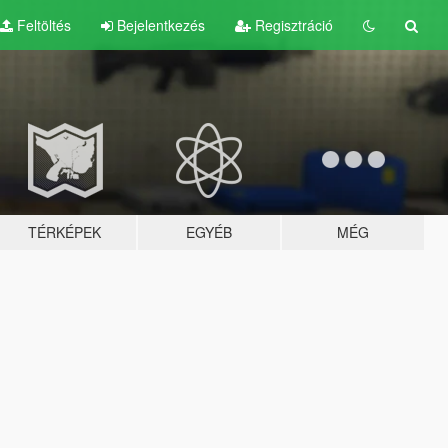
Feltöltés
Bejelentkezés
Regisztráció
TÉRKÉPEK
EGYÉB
MÉG