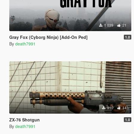
1 039
21
Gray Fox (Cyborg Ninja) [Add-On Ped]
1.0
By
death7991
910
14
ZX-76 Shotgun
1.0
By
death7991