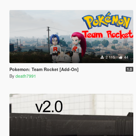
2 115
44
Pokemon: Team Rocket [Add-On]
1.0
By
death7991