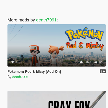
More mods by
death7991
:
5.0
2 874
42
Pokemon: Red & Misty [Add-On]
1.0
By
death7991