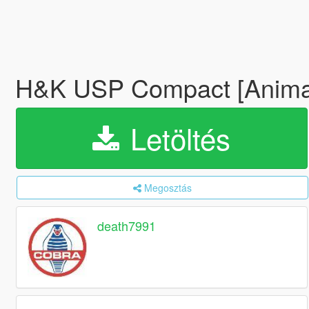
H&K USP Compact [Anima
Letöltés
Megosztás
death7991