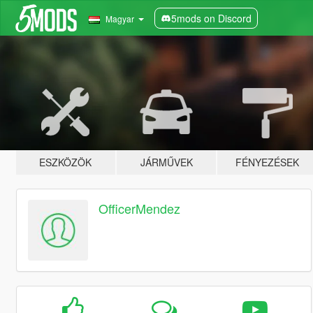
5mods on Discord
Magyar
ESZKÖZÖK
JÁRMŰVEK
FÉNYEZÉSEK
OfficerMendez