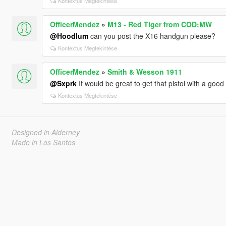
Kontextus Megtekintése
OfficerMendez
»
M13 - Red Tiger from COD:MW
@Hoodlum
can you post the X16 handgun please?
Kontextus Megtekintése
OfficerMendez
»
Smith & Wesson 1911
@Sxprk
It would be great to get that pistol with a good 
Kontextus Megtekintése
Designed in Alderney
Made in Los Santos