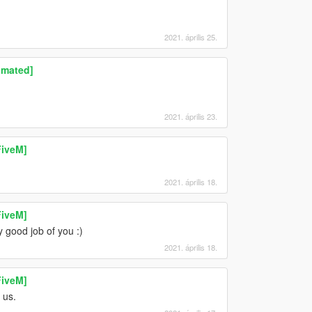
2021. április 25.
imated]
2021. április 23.
FiveM]
2021. április 18.
FiveM]
y good job of you :)
2021. április 18.
FiveM]
 us.