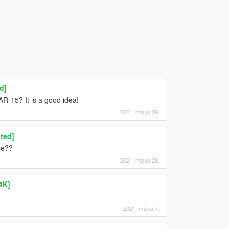
d]
R-15? It is a good idea!
2021. május 29.
ted]
se??
2021. május 28.
4K]
2021. május 7.