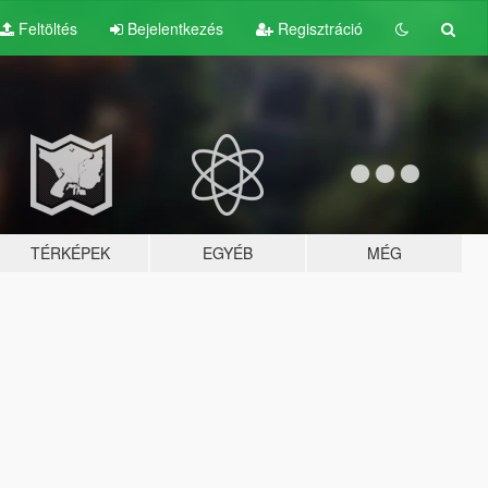
Feltöltés
Bejelentkezés
Regisztráció
TÉRKÉPEK
EGYÉB
MÉG