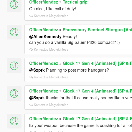
OfficerMendez
»
Tactical grip
Oh nice, Like call of duty!
Kontextus Megtekintése
OfficerMendez
»
Shrewsbury Sentinel Shotgun [An
@AllenKennedy
Beauty!
can you do a vanilla Sig Sauer P320 compact? :)
Kontextus Megtekintése
OfficerMendez
»
Glock 17 Gen 4 [Animated] [SP & 
@Sxprk
Planning to post more handguns?
Kontextus Megtekintése
OfficerMendez
»
Glock 17 Gen 4 [Animated] [SP & 
@Sxprk
thanks for that it cause really seems like a ver
Kontextus Megtekintése
OfficerMendez
»
Glock 17 Gen 4 [Animated] [SP & 
fix your weapon because the game is crashing for all of