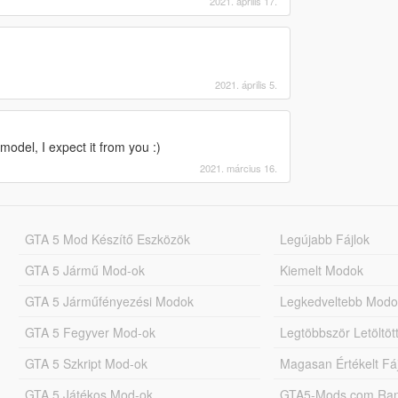
2021. április 17.
2021. április 5.
model, I expect it from you :)
2021. március 16.
GTA 5 Mod Készítő Eszközök
Legújabb Fájlok
GTA 5 Jármű Mod-ok
Kiemelt Modok
GTA 5 Járműfényezési Modok
Legkedveltebb Modo
GTA 5 Fegyver Mod-ok
Legtöbbször Letöltö
GTA 5 Szkript Mod-ok
Magasan Értékelt Fá
GTA 5 Játékos Mod-ok
GTA5-Mods.com Rang