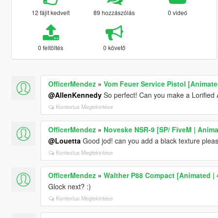
12 fájlt kedvelt
89 hozzászólás
0 videó
0 feltöltés
0 követő
OfficerMendez
»
Vom Feuer Service Pistol [Animate
@AllenKennedy
So perfect! Can you make a Lorified A
Kontextus Megtekintése
OfficerMendez
»
Noveske NSR-9 [SP/ FiveM | Anima
@Louetta
Good jod! can you add a black texture plea
Kontextus Megtekintése
OfficerMendez
»
Walther P88 Compact [Animated | 
Glock next? :)
Kontextus Megtekintése