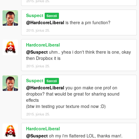
2015. június 25.
Suspect
Szerző
@HardcoreLiberal
is there a pm function?
2015. június 25.
HardcoreLiberal
@Suspect
uhm.. yhea i don't think there is one, okay
then Dropbox it is
2015. június 25.
Suspect
Szerző
@HardcoreLiberal
you gon make one prof on
dropbox? that would be great for sharing sound
effects
(btw im testing your texture mod now :D)
2015. június 25.
HardcoreLiberal
@Suspect
oh my i'm flattered LOL, thanks man!.