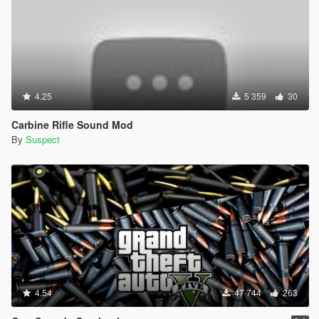
4.25
5 359
30
Carbine Rifle Sound Mod
By
Suspect
4.54
47 744
263