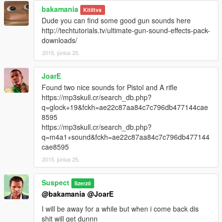
bakamania
Kitíltva
Dude you can find some good gun sounds here
http://techtutorials.tv/ultimate-gun-sound-effects-pack-
downloads/
2015. június 25.
JoarE
Found two nice sounds for Pistol and A rifle
https://mp3skull.cr/search_db.php?
q=glock+19&fckh=ae22c87aa84c7c796db477144cae
8595
https://mp3skull.cr/search_db.php?
q=m4a1+sound&fckh=ae22c87aa84c7c796db477144
cae8595
2015. június 25.
Suspect
Szerző
@bakamania
@JoarE
I will be away for a while but when i come back dis
shit will get dunnn