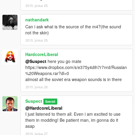
2015. június 25.
nathandark
Can i ask what is the source of the m4?(the sound
not the skin)
2015. június 25.
HardcoreLiberal
@Suspect
here you go mate
https://www.dropbox.com/s/e375y4dih7r7nrd/Russian
%20Weapons.rar?dl=0
almost all the soviet era weapon sounds is in there
2015. június 26.
Suspect
Szerző
@HardcoreLiberal
I just listened to them all. Even i am excited to use
them in modding! Be patient man, im gonna do it
asap
2015. június 27.