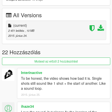
All Versions
(current)
2 451 letöltés
, 10 MB
2015. június 24.
22 Hozzászólás
Mutasd az előző 2 hozzászólást
Interinactive
To be honest, the video shows how bad it is. Single
shots still sound like 1 shot + the start of another. Like
a sound loop.
2015. június 25.
ihaze34
Love the sound, but please fix the looping of the