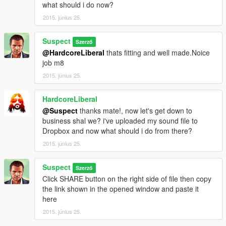
what should i do now?
2015. június 25.
Suspect
Szerző
@HardcoreLiberal
thats fitting and well made.Noice
job m8
2015. június 25.
HardcoreLiberal
@Suspect
thanks mate!, now let's get down to
business shal we? i've uploaded my sound file to
Dropbox and now what should i do from there?
2015. június 25.
Suspect
Szerző
Click SHARE button on the right side of file then copy
the link shown in the opened window and paste it
here
2015. június 25.