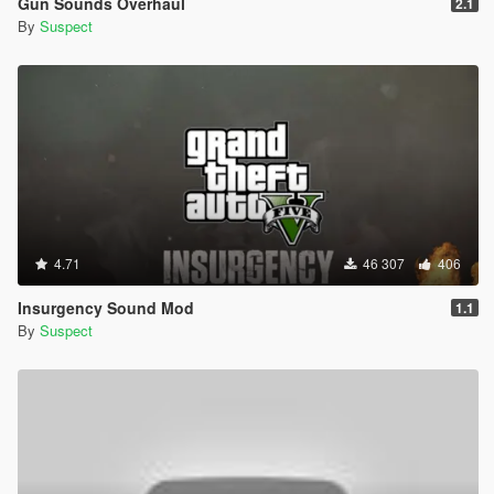
Gun Sounds Overhaul
2.1
By
Suspect
4.71
46 307
406
Insurgency Sound Mod
1.1
By
Suspect