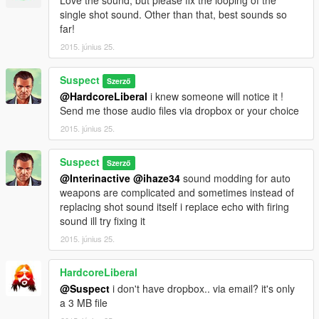
single shot sound. Other than that, best sounds so
far!
2015. június 25.
Suspect
Szerző
@HardcoreLiberal
i knew someone will notice it !
Send me those audio files via dropbox or your choice
2015. június 25.
Suspect
Szerző
@Interinactive
@ihaze34
sound modding for auto
weapons are complicated and sometimes instead of
replacing shot sound itself i replace echo with firing
sound ill try fixing it
2015. június 25.
HardcoreLiberal
@Suspect
i don't have dropbox.. via email? it's only
a 3 MB file