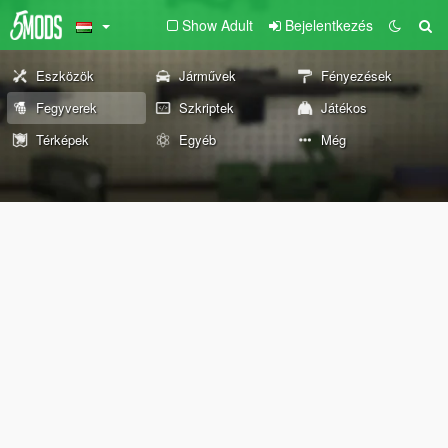
Show Adult
Bejelentkezés
Eszközök
Járművek
Fényezések
Fegyverek
Szkriptek
Játékos
Térképek
Egyéb
Még