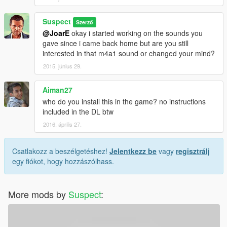
Suspect
Szerző
@JoarE
okay i started working on the sounds you
gave since i came back home but are you still
interested in that m4a1 sound or changed your mind?
2015. június 29.
Aiman27
who do you install this in the game? no instructions
included in the DL btw
2016. április 27.
Csatlakozz a beszélgetéshez!
Jelentkezz be
vagy
regisztrálj
egy fiókot, hogy hozzászólhass.
More mods by
Suspect
: