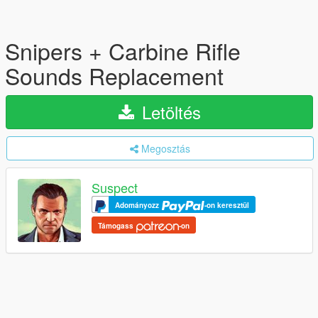
Snipers + Carbine Rifle
Sounds Replacement
Letöltés
Megosztás
Suspect
Adományozz
-on keresztül
Támogass
-on