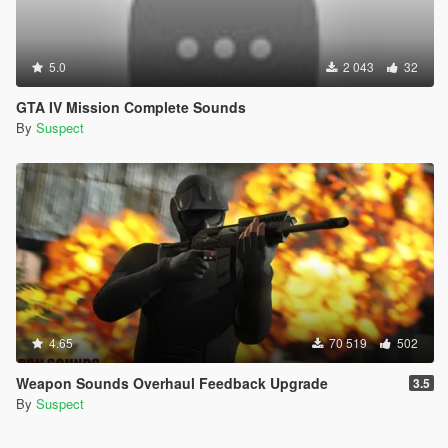
5.0
2 043
32
GTA IV Mission Complete Sounds
By
Suspect
4.65
70 519
502
Weapon Sounds Overhaul Feedback Upgrade
3.5
By
Suspect