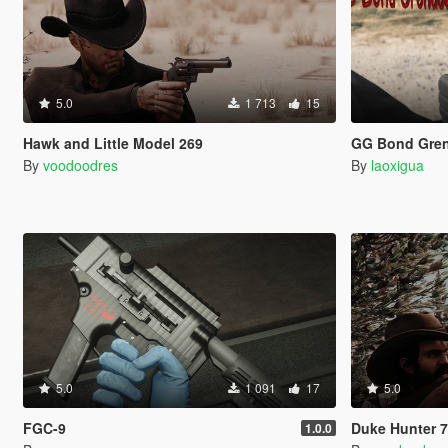
5.0
1 713
15
Hawk and Little Model 269
GG Bond Gren
By
voodoodres
By
laoxigua
5.0
1 091
17
5.0
FGC-9
Duke Hunter 
1.0.0