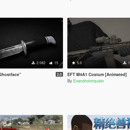
2 082
15
5.0
1
Ghostface”
EFT M4A1 Costum [Animated]
2.0
By
Evandrotorquato