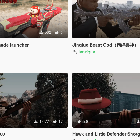
582
6
ade launcher
Jingjue Beast God（精绝兽神）
By
laoxigua
1 077
17
5.0
700
Hawk and Little Defender Shot