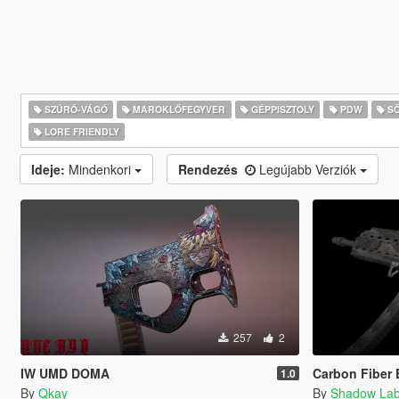
SZÚRÓ-VÁGÓ
MAROKLŐFEGYVER
GÉPPISZTOLY
PDW
SÖ
LORE FRIENDLY
Ideje:
Mindenkori
Rendezés
Legújabb Verziók
257
2
IW UMD DOMA
Carbon Fiber 
1.0
By
Qkay
By
Shadow La