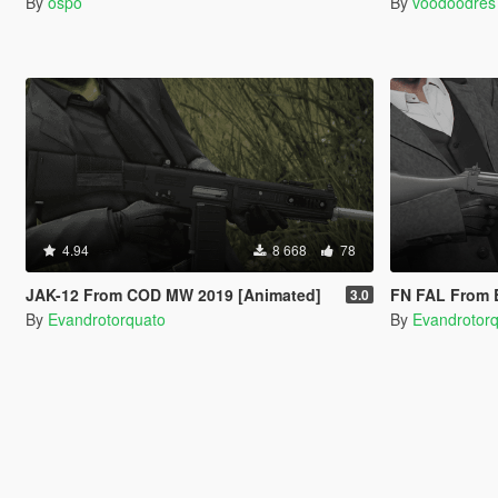
By
ospo
By
voodoodres
4.94
8 668
78
JAK-12 From COD MW 2019 [Animated]
FN FAL From 
3.0
By
Evandrotorquato
By
Evandrotor