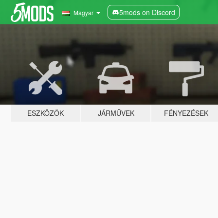
5mods on Discord
Magyar
ESZKÖZÖK
JÁRMŰVEK
FÉNYEZÉSEK