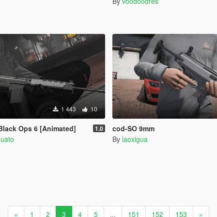
By
voodoodres
1 443
10
Black Ops 6 [Animated]
cod-SO 9mm
1.0
quato
By
laoxigua
«
1
2
3
4
5
...
151
152
153
»