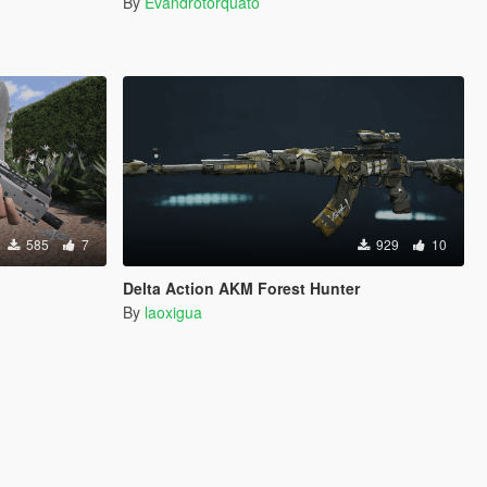
By
Evandrotorquato
585
7
929
10
Delta Action AKM Forest Hunter
By
laoxigua