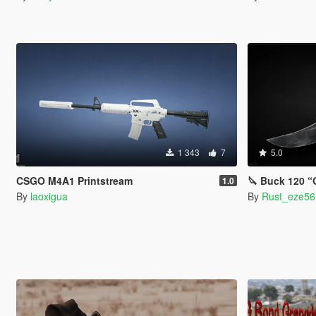
1 343
7
5.0
CSGO M4A1 Printstream
🔪 Buck 120 “
1.0
By
laoxigua
By
Rust_eze56