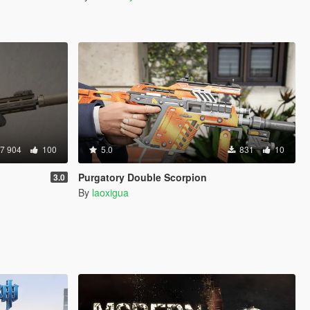
7 904
100
5.0
831
10
Purgatory Double Scorpion
3.0
By
laoxigua