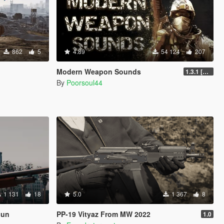
862
5
4.89
54 124
207
Modern Weapon Sounds
1.3.1 [LEGACY]
By
Poorsoul44
1 131
18
5.0
1 367
8
gun
PP-19 Vityaz From MW 2022
1.0