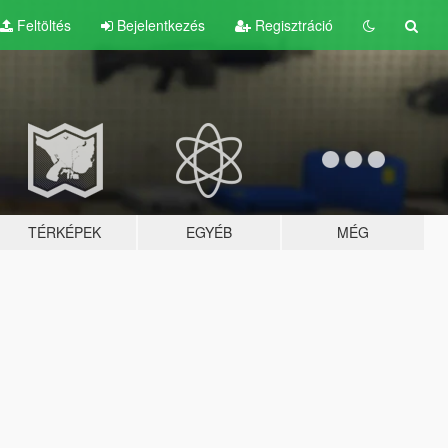
Feltöltés
Bejelentkezés
Regisztráció
TÉRKÉPEK
EGYÉB
MÉG