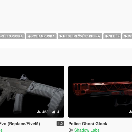
RÉTES PUSKA
ROHAMPUSKA
MESTERLÖVÉSZ PUSKA
NEHÉZ
DO
482
4
Evo (Replace/FiveM)
Police Ghost Glock
1.0
bs
By
Shadow Labs