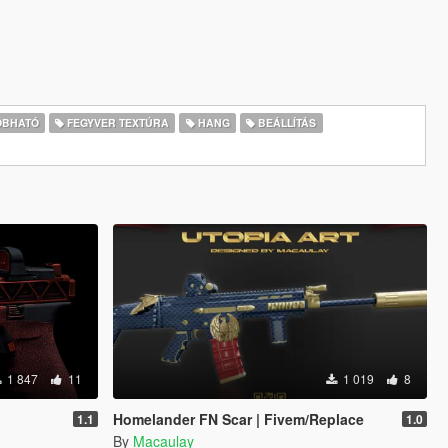
BHATÓ
FEGYVER TEXTÚRA
HANG
BEÁLLÍTÁS
1 847
11
1 019
8
Homelander FN Scar | Fivem/Replace
1.1
1.0
By
Macaulay