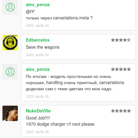
alex_penza
@IY'
только через carvariations.meta ?
2023. április 24.
Edbarcelos
Save the wagons
2023. április 24.
alex_penza
По итогам - модель простенькая но очень
хорошая, handling очень приятный, carvariations
доделаю сам с теми цветам что мне надо.
2023. április 25.
NukeDeVille
Good Job!!!!
1970 dodge charger r/t next please
2023. április 25.