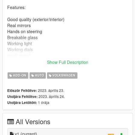
Features:
Good quality (exterior/interior)
Real mirrors
Hands on steering
Breakable glass
Working light
Working dials
much more!
Show Full Description
Bugs: -
ADD-ON
AUTÓ
VOLKSWAGEN
Installation instructions:
2023. április 23.
Először Feltöltve:
1. Put the "vwpasat" folder in mods\update\x64\dlcpacks
2023. április 24.
Utoljára Feltöltve:
2. Add this line -> dlcpacks:\vwpasat\ to the dlclist.xml
1 órája
Utoljára Letöltött:
(mods\update\update.rpf\common\data)
Spawn name: vwpasat
All Versions
Paints
1 : Primary
v1
(current)