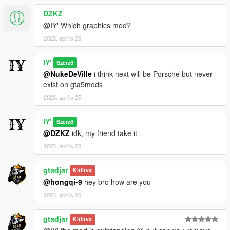
DZKZ
@IY' Which graphics mod?
2023. április 25.
IY'
Szerző
@NukeDeVille
i think next will be Porsche but never
exist on gta5mods
2023. április 25.
IY'
Szerző
@DZKZ
idk, my friend take it
2023. április 25.
gtadjar
Kitíltva
@hongqi-9
hey bro how are you
2023. április 26.
gtadjar
Kitíltva