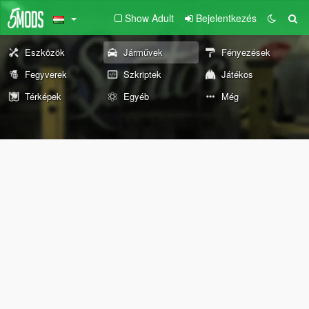
Show Adult
Bejelentkezés
Eszközök
Járművek
Fényezések
Fegyverek
Szkriptek
Játékos
Térképek
Egyéb
Még