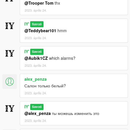
@Trooper Tom
thx
2023. április 24.
IY'
Szerző
@Teddybear101
hmm
2023. április 24.
IY'
Szerző
@Aubik1CZ
which alarms?
2023. április 24.
alex_penza
Салон только белый?
2023. április 24.
IY'
Szerző
@alex_penza
ты можешь изменить это
2023. április 24.