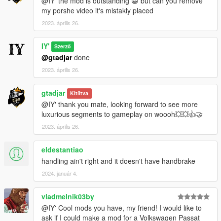
@IY' the mod is outstanding 😀 but can you remove
my porshe video it's mistakly placed
2023. április 26.
IY'
Szerző
@gtadjar
done
2023. április 26.
gtadjar
Kitíltva
@IY' thank you mate, looking forward to see more
luxurious segments to gameplay on woooh💥💥👍🤝
2023. április 26.
eldestantiao
handling ain't right and it doesn't have handbrake
2024. január 4.
vladmelnik03by
@IY' Cool mods you have, my friend! I would like to
ask if I could make a mod for a Volkswagen Passat