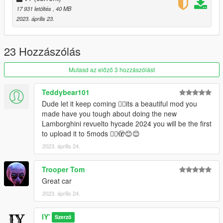
2 -
17 931 letöltés
, 40 MB
3 -
2023. április 23.
4 : Calipers
5 -
6 : Interior plastic
23 Hozzászólás
7 : Interior leather
Mutasd az előző 3 hozzászólást
Credits:
Teddybear101
Photo: davidbaach
Dude let it keep coming 👍🏻its a beautiful mod you
3D Model: sketchfab
made have you tough about doing the new
Convert: IY
Lamborghini revuelto hycade 2024 you will be the first
to upload it to 5mods 👍🏻🫣😊😊
2023. április 24.
Trooper Tom
Great car
2023. április 24.
IY'
Szerző