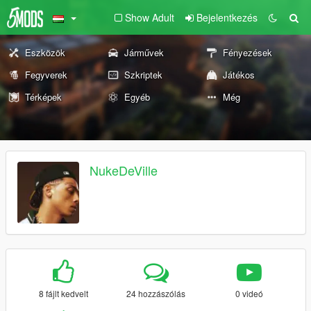
Show Adult
Bejelentkezés
Eszközök
Járművek
Fényezések
Fegyverek
Szkriptek
Játékos
Térképek
Egyéb
Még
NukeDeVille
8 fájlt kedvelt
24 hozzászólás
0 videó