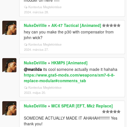
modder on here !!!!!
Kontextus Megtekintése
2024. március 28.
NukeDeVille
»
AK-47 Tactical [Animated]
hey can you make the p30 with compensator from
john wick?
Kontextus Megtekintése
2024. március 27.
NukeDeVille
»
HKMP5 [Animated]
@matilda
its cool someone actually made it hahaha
https://www.gta5-mods.com/weapons/xm7-6-8-
replace-modular#comments_tab
Kontextus Megtekintése
2023. május 20.
NukeDeVille
»
MCX SPEAR [EFT, Mk2 Replace]
SOMEONE ACTUALLY MADE IT AHAHAH!!!!!!!!! Yes
thank you!