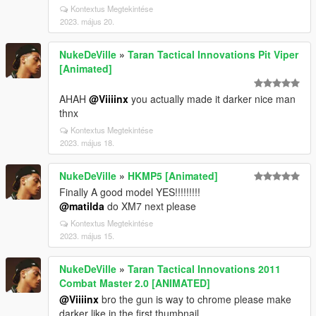
Kontextus Megtekintése
2023. május 20.
NukeDeVille
»
Taran Tactical Innovations Pit Viper
[Animated]
AHAH
@Viiiinx
you actually made it darker nice man
thnx
Kontextus Megtekintése
2023. május 18.
NukeDeVille
»
HKMP5 [Animated]
Finally A good model YES!!!!!!!!!
@matilda
do XM7 next please
Kontextus Megtekintése
2023. május 15.
NukeDeVille
»
Taran Tactical Innovations 2011
Combat Master 2.0 [ANIMATED]
@Viiiinx
bro the gun is way to chrome please make
darker like in the first thumbnail.