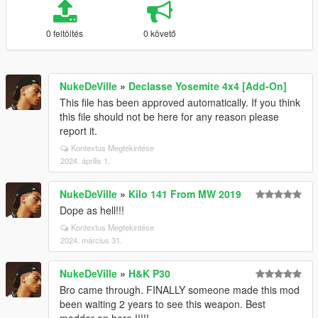
0 feltöltés
0 követő
NukeDeVille
»
Declasse Yosemite 4x4 [Add-On]
This file has been approved automatically. If you think
this file should not be here for any reason please
report it.
Kontextus Megtekintése
2024. április 1.
NukeDeVille
»
Kilo 141 From MW 2019
Dope as hell!!!
Kontextus Megtekintése
2024. március 31.
NukeDeVille
»
H&K P30
Bro came through. FINALLY someone made this mod
been waiting 2 years to see this weapon. Best